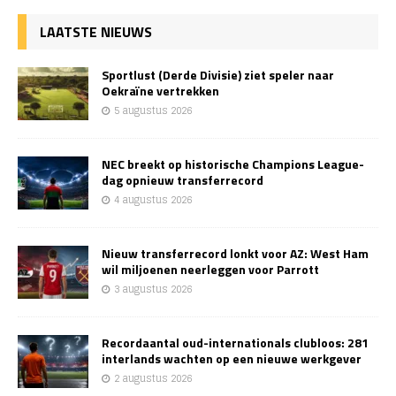
LAATSTE NIEUWS
Sportlust (Derde Divisie) ziet speler naar
Oekraïne vertrekken
5 augustus 2026
NEC breekt op historische Champions League-
dag opnieuw transferrecord
4 augustus 2026
Nieuw transferrecord lonkt voor AZ: West Ham
wil miljoenen neerleggen voor Parrott
3 augustus 2026
Recordaantal oud-internationals clubloos: 281
interlands wachten op een nieuwe werkgever
2 augustus 2026