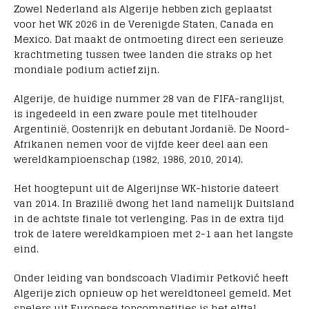
Zowel Nederland als Algerije hebben zich geplaatst
voor het WK 2026 in de Verenigde Staten, Canada en
Mexico. Dat maakt de ontmoeting direct een serieuze
krachtmeting tussen twee landen die straks op het
mondiale podium actief zijn.
Algerije, de huidige nummer 28 van de FIFA-ranglijst,
is ingedeeld in een zware poule met titelhouder
Argentinië, Oostenrijk en debutant Jordanië. De Noord-
Afrikanen nemen voor de vijfde keer deel aan een
wereldkampioenschap (1982, 1986, 2010, 2014).
Het hoogtepunt uit de Algerijnse WK-historie dateert
van 2014. In Brazilië dwong het land namelijk Duitsland
in de achtste finale tot verlenging. Pas in de extra tijd
trok de latere wereldkampioen met 2-1 aan het langste
eind.
Onder leiding van bondscoach
Vladimir Petković
heeft
Algerije zich opnieuw op het wereldtoneel gemeld. Met
spelers uit Europese topcompetities is het elftal