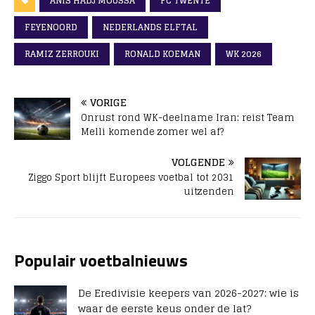
ANIS HADJ MOUSSA
FC TWENTE
FEYENOORD
NEDERLANDS ELFTAL
RAMIZ ZERROUKI
RONALD KOEMAN
WK 2026
VORIGE
Onrust rond WK-deelname Iran: reist Team
Melli komende zomer wel af?
VOLGENDE
Ziggo Sport blijft Europees voetbal tot 2031
uitzenden
Populair voetbalnieuws
De Eredivisie keepers van 2026-2027: wie is
waar de eerste keus onder de lat?