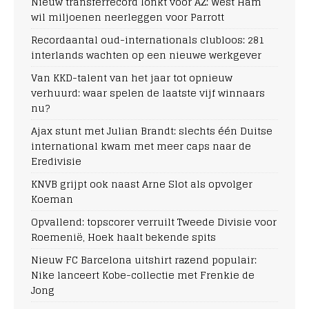
Nieuw transferrecord lonkt voor AZ: West Ham
wil miljoenen neerleggen voor Parrott
Recordaantal oud-internationals clubloos: 281
interlands wachten op een nieuwe werkgever
Van KKD-talent van het jaar tot opnieuw
verhuurd: waar spelen de laatste vijf winnaars
nu?
Ajax stunt met Julian Brandt: slechts één Duitse
international kwam met meer caps naar de
Eredivisie
KNVB grijpt ook naast Arne Slot als opvolger
Koeman
Opvallend: topscorer verruilt Tweede Divisie voor
Roemenië, Hoek haalt bekende spits
Nieuw FC Barcelona uitshirt razend populair:
Nike lanceert Kobe-collectie met Frenkie de
Jong