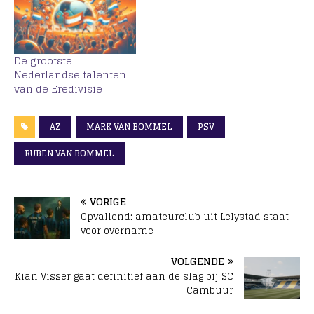
De grootste
Nederlandse talenten
van de Eredivisie
AZ
MARK VAN BOMMEL
PSV
RUBEN VAN BOMMEL
VORIGE
Opvallend: amateurclub uit Lelystad staat
voor overname
VOLGENDE
Kian Visser gaat definitief aan de slag bij SC
Cambuur