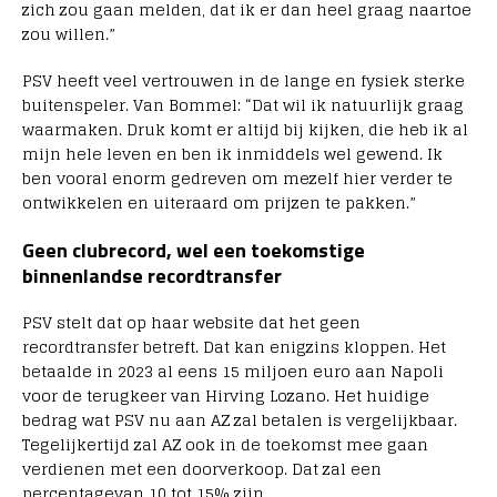
zich zou gaan melden, dat ik er dan heel graag naartoe
zou willen.”
PSV heeft veel vertrouwen in de lange en fysiek sterke
buitenspeler. Van Bommel: “Dat wil ik natuurlijk graag
waarmaken. Druk komt er altijd bij kijken, die heb ik al
mijn hele leven en ben ik inmiddels wel gewend. Ik
ben vooral enorm gedreven om mezelf hier verder te
ontwikkelen en uiteraard om prijzen te pakken.”
Geen clubrecord, wel een toekomstige
binnenlandse recordtransfer
PSV stelt dat op haar website dat het geen
recordtransfer betreft. Dat kan enigzins kloppen. Het
betaalde in 2023 al eens 15 miljoen euro aan Napoli
voor de terugkeer van Hirving Lozano. Het huidige
bedrag wat PSV nu aan AZ zal betalen is vergelijkbaar.
Tegelijkertijd zal AZ ook in de toekomst mee gaan
verdienen met een doorverkoop. Dat zal een
percentagevan 10 tot 15% zijn.