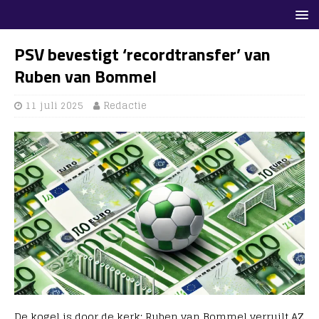
PSV bevestigt ‘recordtransfer’ van
Ruben van Bommel
11 juli 2025
Redactie
De kogel is door de kerk: Ruben van Bommel verruilt AZ