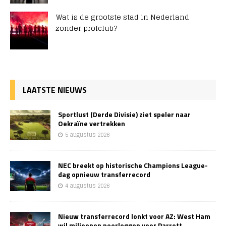
Wat is de grootste stad in Nederland
zonder profclub?
LAATSTE NIEUWS
Sportlust (Derde Divisie) ziet speler naar
Oekraïne vertrekken
5 augustus 2026
NEC breekt op historische Champions League-
dag opnieuw transferrecord
4 augustus 2026
Nieuw transferrecord lonkt voor AZ: West Ham
wil miljoenen neerleggen voor Parrott