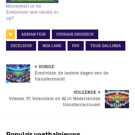
Moneyball in de
Eredivisie: wie vallen er
op?
ADRIAN FEIN
COUHAIB DRIOUECH
EXCELSIOR
NOA LANG
PSV
THIJS DALLINGA
VORIGE
Eredivisie: de laatste dagen van de
transfermarkt
VOLGENDE
Vitesse, FC Volendam en AZ in Nederlandse
transfercarrousel
Populair voetbalnieuws