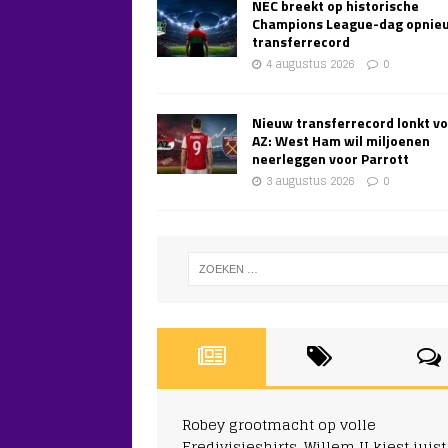
NEC breekt op historische
Champions League-dag opnie
transferrecord
4 augustus 2026
0
Nieuw transferrecord lonkt v
AZ: West Ham wil miljoenen
neerleggen voor Parrott
3 augustus 2026
0
Robey grootmacht op volle
Eredivisieshirts, Willem II kiest juist