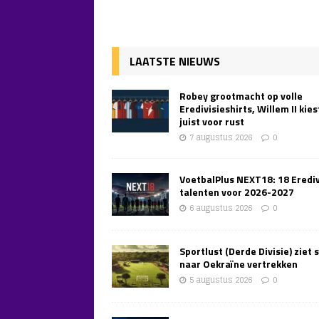
LAATSTE NIEUWS
Robey grootmacht op volle
Eredivisieshirts, Willem II kies
juist voor rust
7 augustus 2026
0
VoetbalPlus NEXT18: 18 Erediv
talenten voor 2026-2027
6 augustus 2026
0
Sportlust (Derde Divisie) ziet 
naar Oekraïne vertrekken
5 augustus 2026
0