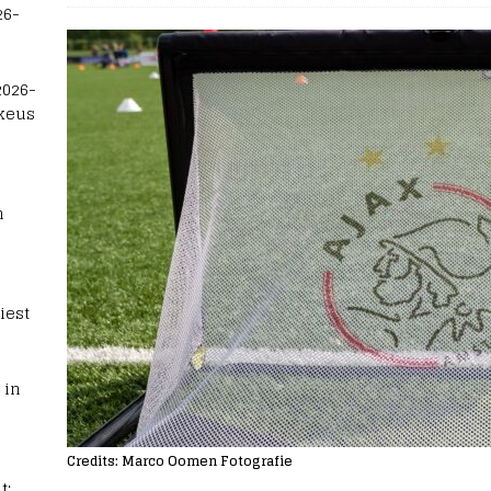
26-
2026-
 keus
n
iest
 in
Credits: Marco Oomen Fotografie
t: