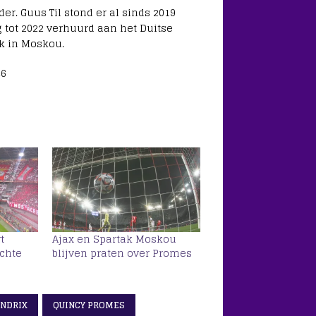
r. Guus Til stond er al sinds 2019
 tot 2022 verhuurd aan het Duitse
ok in Moskou.
46
t
Ajax en Spartak Moskou
chte
blijven praten over Promes
ENDRIX
QUINCY PROMES