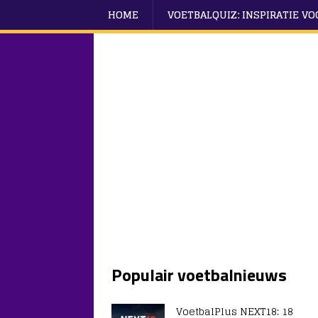
HOME
VOETBALQUIZ: INSPIRATIE V
Populair voetbalnieuws
VoetbalPlus NEXT18: 18