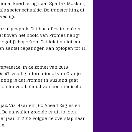
ational keert terug naar Spartak Moskou,
als speler behaalde. De transfer hing al
vestigd.
ar in gesprek. Dat had alles te maken
af boven het hoofd van Promes hangt.
ogelijk beperken. Dat leidt nu tot een
een aantal bepalingen kan oplopen tot 11
sferwaarde. In de zomer van 2019
De 47-voudig international van Oranje
achting is dat Promes in Rusland gaat
wel onder voorbehoud van een medische
jax. Via Haarlem, Go Ahead Eagles en
 De aanvaller groeide er uit tot een
et jaar. In 2018 volgde de overstap naar
ax.