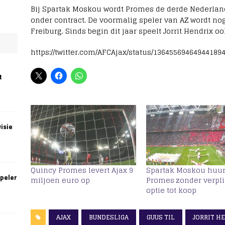
Bij Spartak Moskou wordt Promes de derde Nederlande
onder contract. De voormalig speler van AZ wordt nog
Freiburg. Sinds begin dit jaar speelt Jorrit Hendrix o
https://twitter.com/AFCAjax/status/13645569464944189
t
isie
Quincy Promes levert Ajax 9
Spartak Moskou huur
speler
miljoen euro op
Promes zonder verpli
optie tot koop
AJAX
BUNDESLIGA
GUUS TIL
JORRIT H