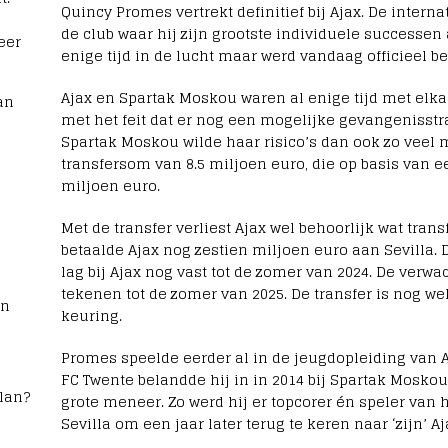
Quincy Promes vertrekt definitief bij Ajax. De intern
de club waar hij zijn grootste individuele successen 
eer
enige tijd in de lucht maar werd vandaag officieel be
Ajax en Spartak Moskou waren al enige tijd met elka
an
met het feit dat er nog een mogelijke gevangenisstr
Spartak Moskou wilde haar risico’s dan ook zo veel m
transfersom van 8.5 miljoen euro, die op basis van 
miljoen euro.
Met de transfer verliest Ajax wel behoorlijk wat tran
betaalde Ajax nog zestien miljoen euro aan Sevilla. 
lag bij Ajax nog vast tot de zomer van 2024. De verw
tekenen tot de zomer van 2025. De transfer is nog 
rn
keuring.
Promes speelde eerder al in de jeugdopleiding van A
FC Twente belandde hij in in 2014 bij Spartak Moskou.
lan?
grote meneer. Zo werd hij er topcorer én speler van h
Sevilla om een jaar later terug te keren naar ‘zijn’ Aj