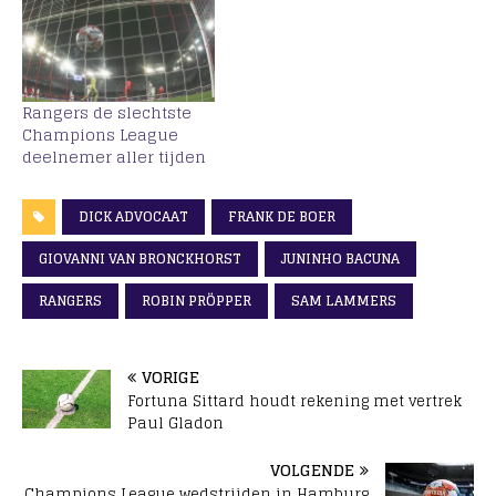
Rangers de slechtste
Champions League
deelnemer aller tijden
DICK ADVOCAAT
FRANK DE BOER
GIOVANNI VAN BRONCKHORST
JUNINHO BACUNA
RANGERS
ROBIN PRÖPPER
SAM LAMMERS
VORIGE
Fortuna Sittard houdt rekening met vertrek
Paul Gladon
VOLGENDE
Champions League wedstrijden in Hamburg