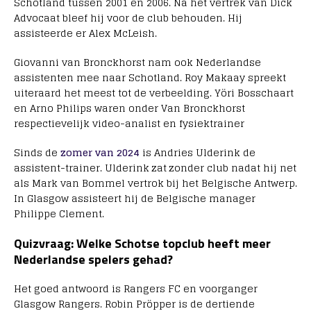
Schotland tussen 2001 en 2006. Na het vertrek van Dick
Advocaat bleef hij voor de club behouden. Hij
assisteerde er Alex McLeish.
Giovanni van Bronckhorst nam ook Nederlandse
assistenten mee naar Schotland. Roy Makaay spreekt
uiteraard het meest tot de verbeelding. Yöri Bosschaart
en Arno Philips waren onder Van Bronckhorst
respectievelijk video-analist en fysiektrainer
Sinds de
zomer van 2024
is Andries Ulderink de
assistent-trainer. Ulderink zat zonder club nadat hij net
als Mark van Bommel vertrok bij het Belgische Antwerp.
In Glasgow assisteert hij de Belgische manager
Philippe Clement.
Quizvraag: Welke Schotse topclub heeft meer
Nederlandse spelers gehad?
Het goed antwoord is Rangers FC en voorganger
Glasgow Rangers. Robin Pröpper is de dertiende