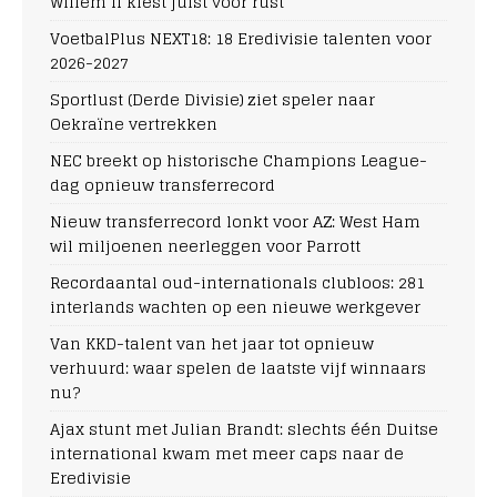
Willem II kiest juist voor rust
VoetbalPlus NEXT18: 18 Eredivisie talenten voor
2026-2027
Sportlust (Derde Divisie) ziet speler naar
Oekraïne vertrekken
NEC breekt op historische Champions League-
dag opnieuw transferrecord
Nieuw transferrecord lonkt voor AZ: West Ham
wil miljoenen neerleggen voor Parrott
Recordaantal oud-internationals clubloos: 281
interlands wachten op een nieuwe werkgever
Van KKD-talent van het jaar tot opnieuw
verhuurd: waar spelen de laatste vijf winnaars
nu?
Ajax stunt met Julian Brandt: slechts één Duitse
international kwam met meer caps naar de
Eredivisie