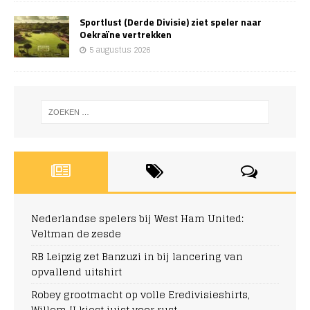
Sportlust (Derde Divisie) ziet speler naar
Oekraïne vertrekken
5 augustus 2026
Nederlandse spelers bij West Ham United:
Veltman de zesde
RB Leipzig zet Banzuzi in bij lancering van
opvallend uitshirt
Robey grootmacht op volle Eredivisieshirts,
Willem II kiest juist voor rust