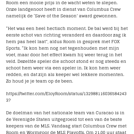
Room een mooie prijs in de wacht weten te slepen.
Onze landgenoot heeft in dienst van Columbus Crew
namelijk de ‘Save of the Season’ award gewonnen.
“Het was een heel hectisch moment. De bal werd bij het
eerste schot van richting veranderd en daardoor zag ik
hem pas heel laat”, aldus Room in gesprek met
FOX
Sports. “
Ik kon hem nog net tegenhouden met mijn
voet, maar door het effect kwam hij weer terug in het
veld. Dezelfde speler die schoot stond er nog steeds en
schoot hem weer via een speler in. Ik kon hem weer
redden, en dat zijn als keeper wel lekkere momenten.
Zo houd je je team op de been.
https://twitter.com/EloyRoom/status/132988116036584243
3?
De doelman van het nationale team van Curacao is in
de Verenigde Staten uitgegroeid tot een van de beste
keepers van de MLS. Vandaag start Columbus Crew met
Room en Wormgoor de MLS Playoffs. Om 21.00 uur staat