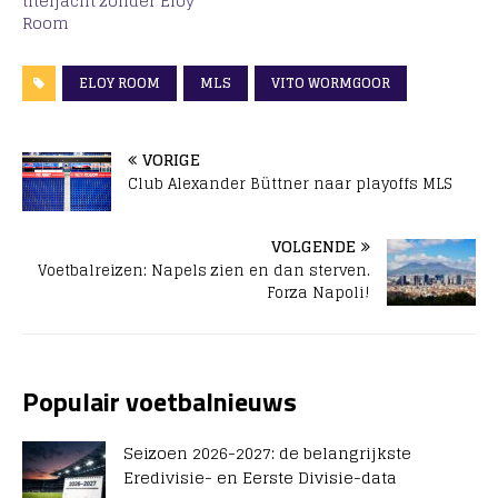
titeljacht zonder Eloy
Room
ELOY ROOM
MLS
VITO WORMGOOR
VORIGE
Club Alexander Büttner naar playoffs MLS
VOLGENDE
Voetbalreizen: Napels zien en dan sterven.
Forza Napoli!
Populair voetbalnieuws
Seizoen 2026-2027: de belangrijkste
Eredivisie- en Eerste Divisie-data