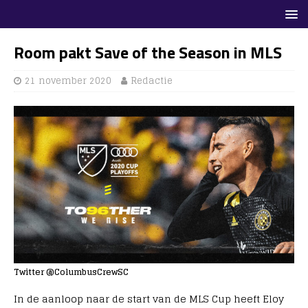
Room pakt Save of the Season in MLS
21 november 2020
Redactie
Twitter @ColumbusCrewSC
In de aanloop naar de start van de MLS Cup heeft Eloy