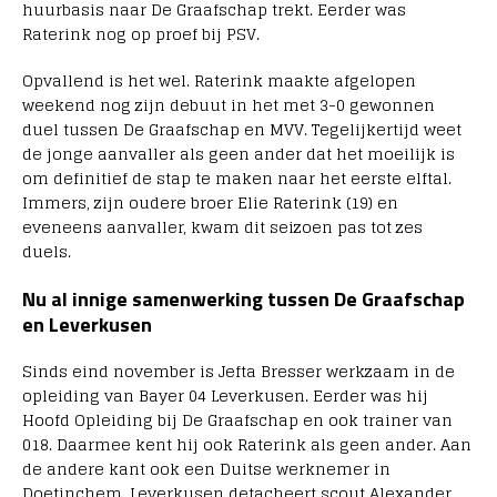
huurbasis naar De Graafschap trekt. Eerder was
Raterink nog op proef bij PSV.
Opvallend is het wel. Raterink maakte afgelopen
weekend nog zijn debuut in het met 3-0 gewonnen
duel tussen De Graafschap en MVV. Tegelijkertijd weet
de jonge aanvaller als geen ander dat het moeilijk is
om definitief de stap te maken naar het eerste elftal.
Immers, zijn oudere broer Elie Raterink (19) en
eveneens aanvaller, kwam dit seizoen pas tot zes
duels.
Nu al innige samenwerking tussen De Graafschap
en Leverkusen
Sinds eind november is Jefta Bresser werkzaam in de
opleiding van Bayer 04 Leverkusen. Eerder was hij
Hoofd Opleiding bij De Graafschap en ook trainer van
018. Daarmee kent hij ook Raterink als geen ander. Aan
de andere kant ook een Duitse werknemer in
Doetinchem. Leverkusen detacheert scout Alexander