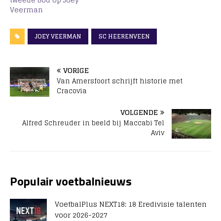
wie Veerman in
Veerman
Friesland moet
opvolgen. Zijn naam?
Anas Tahiri. De 26-
JOEY VEERMAN
SC HEERENVEEN
jarige middenvelder
maakte het afgelopen
seizoen een goede
VORIGE
indruk bij RKC Waalwijk.
Van Amersfoort schrijft historie met
Hij groeide er zelfs uit…
Cracovia
VOLGENDE
Alfred Schreuder in beeld bij Maccabi Tel
Aviv
Populair voetbalnieuws
VoetbalPlus NEXT18: 18 Eredivisie talenten
voor 2026-2027