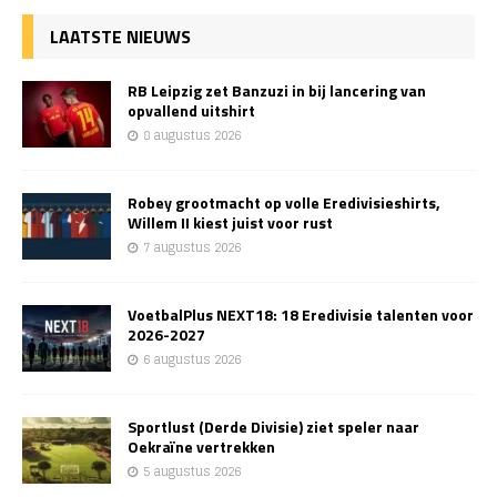
LAATSTE NIEUWS
RB Leipzig zet Banzuzi in bij lancering van
opvallend uitshirt
8 augustus 2026
Robey grootmacht op volle Eredivisieshirts,
Willem II kiest juist voor rust
7 augustus 2026
VoetbalPlus NEXT18: 18 Eredivisie talenten voor
2026-2027
6 augustus 2026
Sportlust (Derde Divisie) ziet speler naar
Oekraïne vertrekken
5 augustus 2026