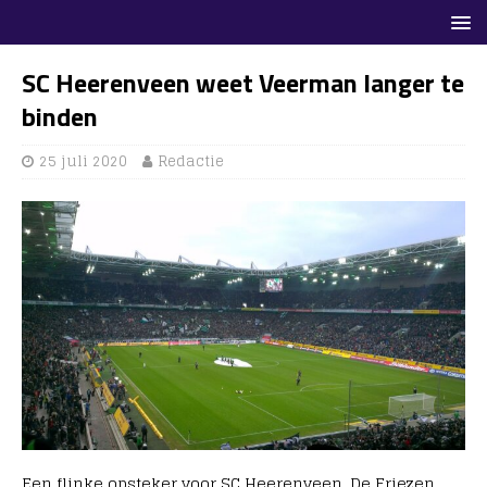
SC Heerenveen weet Veerman langer te
binden
25 juli 2020
Redactie
Een flinke opsteker voor SC Heerenveen. De Friezen