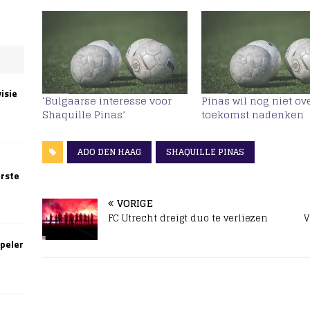
isie
‘Bulgaarse interesse voor
Pinas wil nog niet ov
Shaquille Pinas’
toekomst nadenken
ADO DEN HAAG
SHAQUILLE PINAS
erste
VORIGE
FC Utrecht dreigt duo te verliezen
V
speler