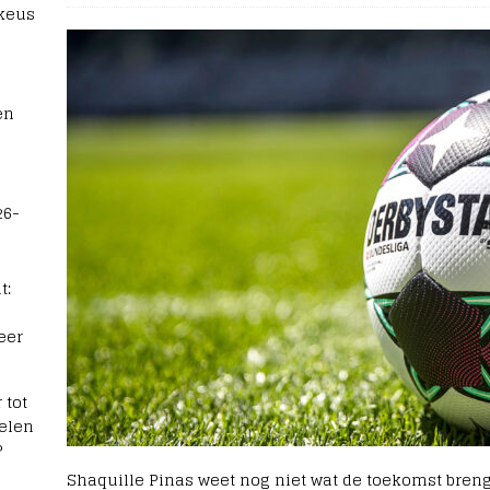
 keus
en
26-
t:
eer
 tot
elen
?
Shaquille Pinas weet nog niet wat de toekomst breng