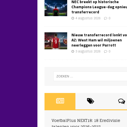
NEC breekt op historische
Champions League-dag opnie
transferrecord
4 augustus 2026
0
Nieuw transferrecord lonkt v
AZ: West Ham wil miljoenen
neerleggen voor Parrott
3 augustus 2026
0
VoetbalPlus NEXT18: 18 Eredivisie
talenten voor 2026-2027