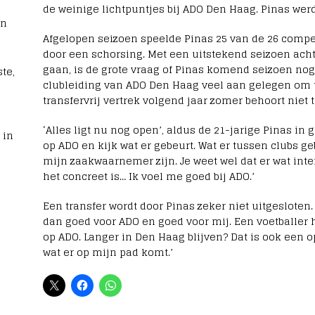
de weinige lichtpuntjes bij ADO Den Haag. Pinas werd
rn
Afgelopen seizoen speelde Pinas 25 van de 26 compet
door een schorsing. Met een uitstekend seizoen acht
gaan, is de grote vraag of Pinas komend seizoen nog 
te,
clubleiding van ADO Den Haag veel aan gelegen om t
transfervrij vertrek volgend jaar zomer behoort niet t
‘Alles ligt nu nog open’, aldus de 21-jarige Pinas in
 in
op ADO en kijk wat er gebeurt. Wat er tussen clubs geb
mijn zaakwaarnemer zijn. Je weet wel dat er wat int
het concreet is… Ik voel me goed bij ADO.’
Een transfer wordt door Pinas zeker niet uitgesloten. 
dan goed voor ADO en goed voor mij. Een voetballer he
op ADO. Langer in Den Haag blijven? Dat is ook een o
wat er op mijn pad komt.’