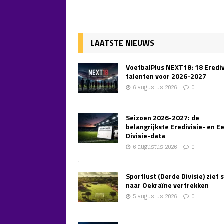
LAATSTE NIEUWS
VoetbalPlus NEXT18: 18 Erediv
talenten voor 2026-2027
6 augustus 2026
0
Seizoen 2026-2027: de
belangrijkste Eredivisie- en E
Divisie-data
6 augustus 2026
0
Sportlust (Derde Divisie) ziet 
naar Oekraïne vertrekken
5 augustus 2026
0