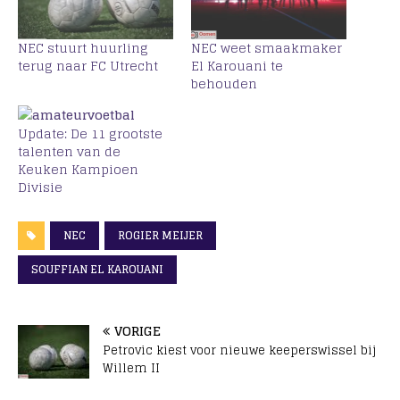
NEC stuurt huurling
NEC weet smaakmaker
terug naar FC Utrecht
El Karouani te
behouden
Update: De 11 grootste
talenten van de
Keuken Kampioen
Divisie
NEC
ROGIER MEIJER
SOUFFIAN EL KAROUANI
VORIGE
Petrovic kiest voor nieuwe keeperswissel bij
Willem II