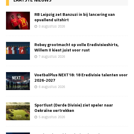
RB Leipzig zet Banzuzi in bij lancering van
opvallend uitshirt
8 augustus 2026
Robey grootmacht op volle Eredivisieshirts,
Willem II kiest juist voor rust
7 augustus 2026
VoetbalPlus NEXT18: 18 Eredivisie talenten voor
2026-2027
6 augustus 2026
Sportlust (Derde Divisie) ziet speler naar
Oekraïne vertrekken
5 augustus 2026