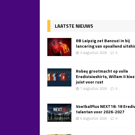
LAATSTE NIEUWS
RB Leipzig zet Banzuzi in bij
lancering van opvallend uitshi
8 augustus 2026
0
Robey grootmacht op volle
Eredivisieshirts, Willem II kies
juist voor rust
7 augustus 2026
0
VoetbalPlus NEXT18: 18 Erediv
talenten voor 2026-2027
6 augustus 2026
0