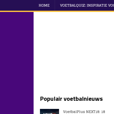
HOME
VOETBALQUIZ: INSPIRATIE V
Populair voetbalnieuws
VoetbalPlus NEXT18: 18