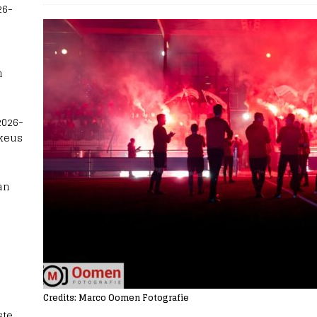
26-
n
2026-
 keus
an
Credits: Marco Oomen Fotografie
te,