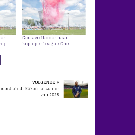
mer
Gustavo Hamer naar
hip
koploper League One
VOLGENDE
noord bindt Kökcü tot zomer
van 2025