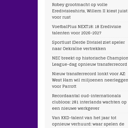
Robey grootmacht op volle
Eredivisieshirts, Willem II kiest juist
voor rust
VoetbalPlus NEXT18: 18 Eredivisie
talenten voor 2026-2027
Sportlust (Derde Divisie) ziet speler
naar Oekraïne vertrekken
NEC breekt op historische Champio
League-dag opnieuw transferrecord
Nieuw transferrecord lonkt voor AZ:
West Ham wil miljoenen neerlegge
voor Parrott
Recordaantal oud-internationals
clubloos: 281 interlands wachten op
een nieuwe werkgever
Van KKD-talent van het jaar tot
opnieuw verhuurd: waar spelen de