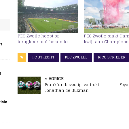
PEC Zwolle hoopt op
PEC Zwolle raakt Ha
terugkeer oud-bekende
kwijt aan Champions
rt
FC UTRECHT
PEC ZWOLLE
RICO STRIEDER
t
VORIGE
Frankfurt bevestigt vertrekt
Feye
Jonathan de Guzman
isie