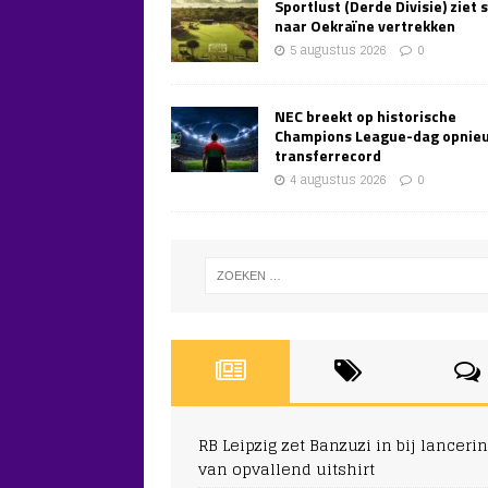
Sportlust (Derde Divisie) ziet 
naar Oekraïne vertrekken
5 augustus 2026
0
NEC breekt op historische
Champions League-dag opnie
transferrecord
4 augustus 2026
0
RB Leipzig zet Banzuzi in bij lanceri
van opvallend uitshirt