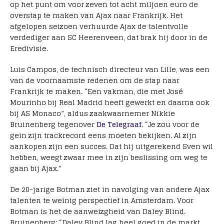
op het punt om voor zeven tot acht miljoen euro de
overstap te maken van Ajax naar Frankrijk. Het
afgelopen seizoen verhuurde Ajax de talentvolle
verdediger aan SC Heerenveen, dat brak hij door in de
Eredivisie.
Luis Campos, de technisch directeur van Lille, was een
van de voornaamste redenen om de stap naar
Frankrijk te maken. “Een vakman, die met José
Mourinho bij Real Madrid heeft gewerkt en daarna ook
bij AS Monaco”, aldus zaakwaarnemer Nikkie
Bruinenberg tegenover
De Telegraaf
. “Je zou voor de
gein zijn trackrecord eens moeten bekijken. Al zijn
aankopen zijn een succes. Dat hij uitgerekend Sven wil
hebben, weegt zwaar mee in zijn beslissing om weg te
gaan bij Ajax.”
De 20-jarige Botman ziet in navolging van andere Ajax
talenten te weinig perspectief in Amsterdam. Voor
Botman is het de aanweizgheid van Daley Blind.
Bruinenberg: “Daley Blind lag heel goed in de markt,