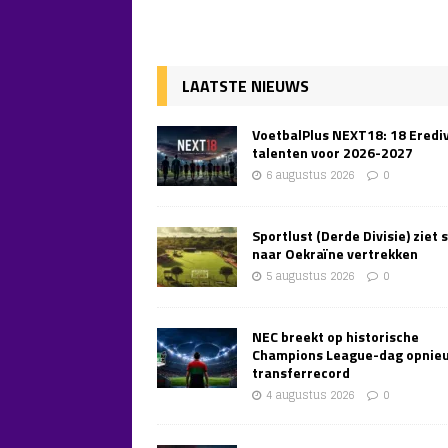
LAATSTE NIEUWS
VoetbalPlus NEXT18: 18 Erediv
talenten voor 2026-2027
6 augustus 2026
0
Sportlust (Derde Divisie) ziet 
naar Oekraïne vertrekken
5 augustus 2026
0
NEC breekt op historische
Champions League-dag opnie
transferrecord
4 augustus 2026
0