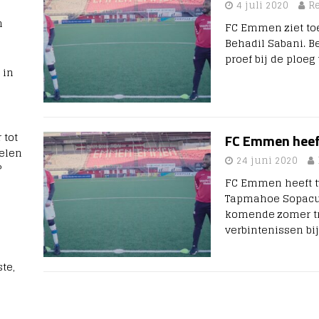
4 juli 2020
R
n
FC Emmen ziet t
Behadil Sabani. B
proef bij de ploeg
 in
 tot
FC Emmen heef
elen
24 juni 2020
?
FC Emmen heeft tw
Tapmahoe Sopacua 
komende zomer tr
verbintenissen bi
te,