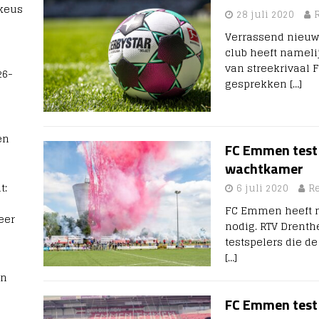
 keus
28 juli 2020
Verrassend nieuws
club heeft nameli
van streekrivaal 
26-
gesprekken
[…]
en
FC Emmen test 
wachtkamer
t:
6 juli 2020
R
FC Emmen heeft n
eer
nodig. RTV Drenth
testspelers die d
[…]
rn
FC Emmen test 