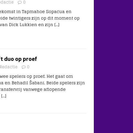
edactie
0
oekomst in Tapmahoe Sopacua en
eide twintigers zijn op dit moment op
 van Dick Lukkien en zijn
[…]
t duo op proef
Redactie
0
ee spelers op proef. Het gaat om
en Behadil Šabani. Beide spelers zijn
ansfervrij vanwege aflopende
j
[…]