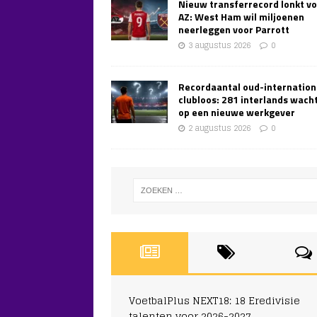
Nieuw transferrecord lonkt v
AZ: West Ham wil miljoenen
neerleggen voor Parrott
3 augustus 2026
0
Recordaantal oud-internation
clubloos: 281 interlands wach
op een nieuwe werkgever
2 augustus 2026
0
VoetbalPlus NEXT18: 18 Eredivisie
talenten voor 2026-2027