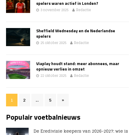
spelers waren actief in Londen?
3 november 2025
Redactie
Sheffield Wednesday en de Nederlandse
spelers
25 oktober 2025
Redactie
Viaplay houdt stand: meer abonnees, maar
opnieuw verlies in omzet
22 oktober 2025
Redactie
1
2
…
5
»
Populair voetbalnieuws
De Eredivisie keepers van 2026-2027: wie is