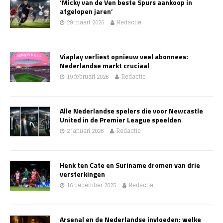
‘Micky van de Ven beste Spurs aankoop in
afgelopen jaren’
29 maart 2026
Redactie
Viaplay verliest opnieuw veel abonnees:
Nederlandse markt cruciaal
19 februari 2026
Redactie
Alle Nederlandse spelers die voor Newcastle
United in de Premier League speelden
2 januari 2026
Redactie
Henk ten Cate en Suriname dromen van drie
versterkingen
16 december 2025
Redactie
Arsenal en de Nederlandse invloeden: welke