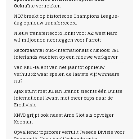
Oekraïne vertrekken
NEC breekt op historische Champions League-
dag opnieuw transferrecord
Nieuw transferrecord lonkt voor AZ: West Ham
wil miljoenen neerleggen voor Parrott
Recordaantal oud-internationals clubloos: 281
interlands wachten op een nieuwe werkgever
Van KKD-talent van het jaar tot opnieuw
verhuurd: waar spelen de laatste vijf winnaars
nu?
Ajax stunt met Julian Brandt: slechts één Duitse
international kwam met meer caps naar de
Eredivisie
KNVB grijpt ook naast Arne Slot als opvolger
Koeman
Opvallend: topscorer verruilt Tweede Divisie voor
Roemenië, Hoek haalt bekende spits