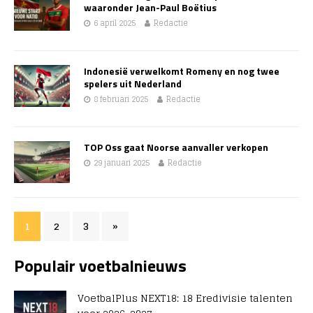
waaronder Jean-Paul Boëtius
6 april 2025
Redactie
Indonesië verwelkomt Romeny en nog twee
spelers uit Nederland
8 februari 2025
Redactie
TOP Oss gaat Noorse aanvaller verkopen
29 januari 2025
Redactie
1
2
3
»
Populair voetbalnieuws
VoetbalPlus NEXT18: 18 Eredivisie talenten