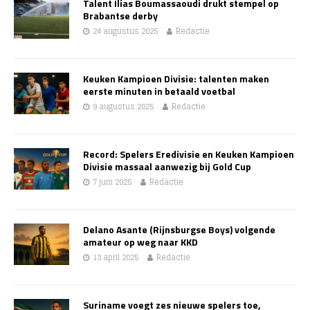
Talent Ilias Boumassaoudi drukt stempel op
Brabantse derby
24 augustus 2025
Redactie
Keuken Kampioen Divisie: talenten maken
eerste minuten in betaald voetbal
9 augustus 2025
Redactie
Record: Spelers Eredivisie en Keuken Kampioen
Divisie massaal aanwezig bij Gold Cup
7 juni 2025
Redactie
Delano Asante (Rijnsburgse Boys) volgende
amateur op weg naar KKD
13 april 2025
Redactie
Suriname voegt zes nieuwe spelers toe,