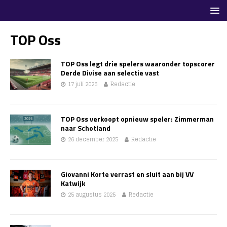
TOP Oss
TOP Oss legt drie spelers waaronder topscorer
Derde Divise aan selectie vast
17 juli 2026
Redactie
TOP Oss verkoopt opnieuw speler: Zimmerman
naar Schotland
26 december 2025
Redactie
Giovanni Korte verrast en sluit aan bij VV
Katwijk
25 augustus 2025
Redactie