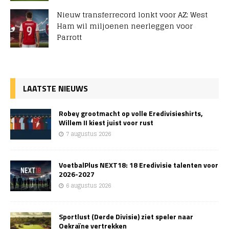
Nieuw transferrecord lonkt voor AZ: West
Ham wil miljoenen neerleggen voor
Parrott
LAATSTE NIEUWS
Robey grootmacht op volle Eredivisieshirts,
Willem II kiest juist voor rust
7 augustus 2026
VoetbalPlus NEXT18: 18 Eredivisie talenten voor
2026-2027
6 augustus 2026
Sportlust (Derde Divisie) ziet speler naar
Oekraïne vertrekken