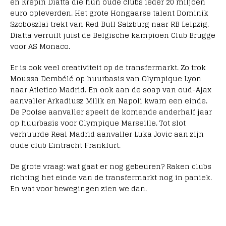
en Krépin Diatta die hun oude clubs ieder 20 miljoen
euro opleverden. Het grote Hongaarse talent Dominik
Szoboszlai trekt van Red Bull Salzburg naar RB Leipzig.
Diatta verruilt juist de Belgische kampioen Club Brugge
voor AS Monaco.
Er is ook veel creativiteit op de transfermarkt. Zo trok
Moussa Dembélé op huurbasis van Olympique Lyon
naar Atletico Madrid. En ook aan de soap van oud-Ajax
aanvaller Arkadiusz Milik en Napoli kwam een einde.
De Poolse aanvaller speelt de komende anderhalf jaar
op huurbasis voor Olympique Marseille. Tot slot
verhuurde Real Madrid aanvaller Luka Jovic aan zijn
oude club Eintracht Frankfurt.
De grote vraag: wat gaat er nog gebeuren? Raken clubs
richting het einde van de transfermarkt nog in paniek.
En wat voor bewegingen zien we dan.