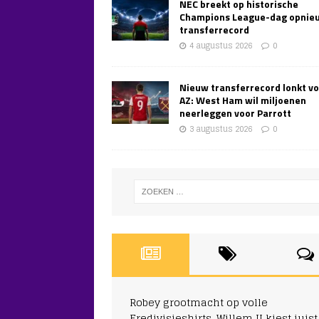
NEC breekt op historische
Champions League-dag opnie
transferrecord
4 augustus 2026
0
Nieuw transferrecord lonkt v
AZ: West Ham wil miljoenen
neerleggen voor Parrott
3 augustus 2026
0
Robey grootmacht op volle
Eredivisieshirts, Willem II kiest juist