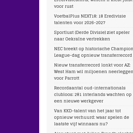
voor rust
VoetbalPlus NEXT18: 18 Eredivisie
talenten voor 2026-2027
Sportlust (Derde Divisie) ziet speler
naar Oekraïne vertrekken
NEC breekt op historische Champio
League-dag opnieuw transferrecord
Nieuw transferrecord lonkt voor AZ:
West Ham wil miljoenen neerlegge
voor Parrott
Recordaantal oud-internationals
clubloos: 281 interlands wachten op
een nieuwe werkgever
Van KKD-talent van het jaar tot
opnieuw verhuurd: waar spelen de
laatste vijf winnaars nu?