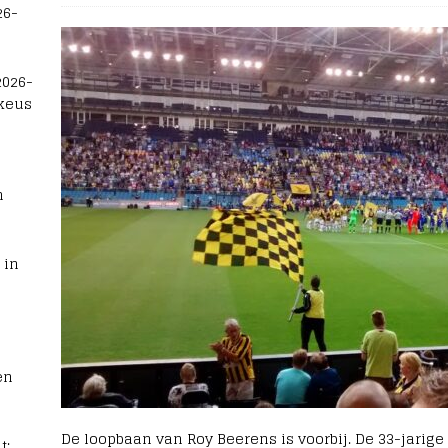
26-
2026-
 keus
n
 in
en
De loopbaan van Roy Beerens is voorbij. De 33-jarige
t: