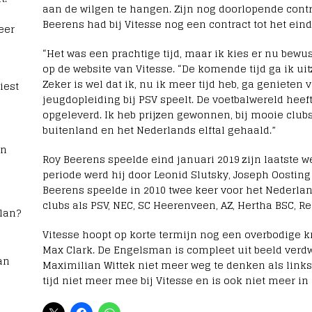
aan de wilgen te hangen. Zijn nog doorlopende contr
Beerens had bij Vitesse nog een contract tot het ein
eer
“Het was een prachtige tijd, maar ik kies er nu bewu
op de website van Vitesse. “De komende tijd ga ik ui
Zeker is wel dat ik, nu ik meer tijd heb, ga genieten 
iest
jeugdopleiding bij PSV speelt. De voetbalwereld heef
opgeleverd. Ik heb prijzen gewonnen, bij mooie club
buitenland en het Nederlands elftal gehaald.”
rn
Roy Beerens speelde eind januari 2019 zijn laatste w
periode werd hij door Leonid Slutsky, Joseph Oosting
Beerens speelde in 2010 twee keer voor het Nederland
clubs als PSV, NEC, SC Heerenveen, AZ, Hertha BSC, Re
lan?
Vitesse hoopt op korte termijn nog een overbodige kr
Max Clark. De Engelsman is compleet uit beeld verd
an
Maximilian Wittek niet meer weg te denken als linksb
tijd niet meer mee bij Vitesse en is ook niet meer in