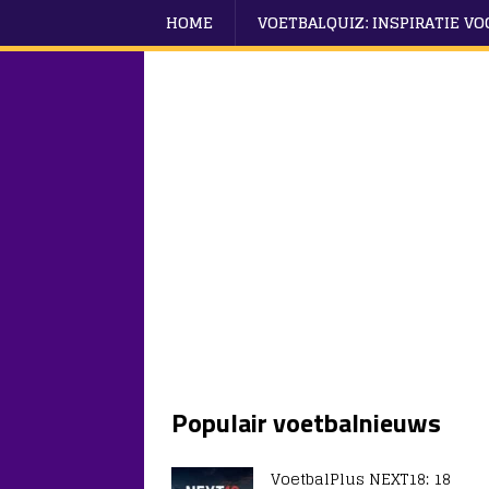
HOME
VOETBALQUIZ: INSPIRATIE V
Populair voetbalnieuws
VoetbalPlus NEXT18: 18