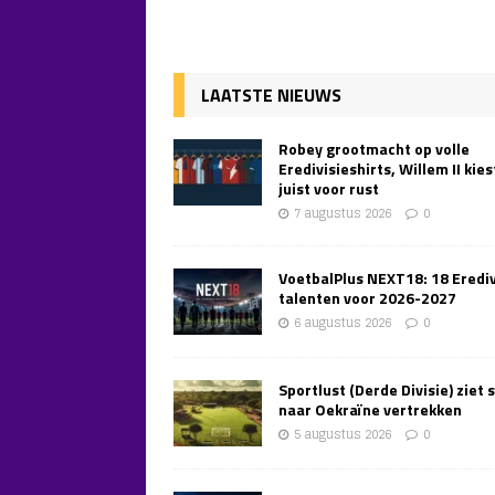
LAATSTE NIEUWS
Robey grootmacht op volle
Eredivisieshirts, Willem II kies
juist voor rust
7 augustus 2026
0
VoetbalPlus NEXT18: 18 Erediv
talenten voor 2026-2027
6 augustus 2026
0
Sportlust (Derde Divisie) ziet 
naar Oekraïne vertrekken
5 augustus 2026
0