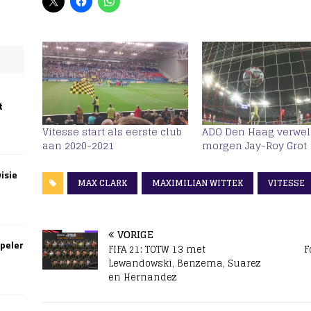
t
Vitesse start als eerste club
ADO Den Haag verwe
aan 2020-2021
morgen Jay-Roy Grot
isie
MAX CLARK
MAXIMILIAN WITTEK
VITESSE
VORIGE
speler
FIFA 21: TOTW 13 met
F
Lewandowski, Benzema, Suarez
en Hernandez