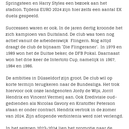
Springsteen en Harry Styles een bezoek aan het
stadion. Tijdens EURO 2024 zijn hier zelfs een aantal EK
duels gespeeld.
Successen waren er ook. In de jaren dertig kroonde het
zich kampioen van Duitsland. De club was toen nog
actief vanuit de arbeiderswijk Flingern. Nog altijd
draagt de club de bijnaam ‘Die Flingeraner’. In 1979 en
1989 won het de Duitse beker, de DFB Pokal. Daarnaast
won het drie keer de Intertoto Cup, namelijk in 1967,
1984 en 1986.
De ambities in Düsseldorf zijn groot. De club wil op
korte termijn terugkeren naar de Bundesliga. Het trok
hiervoor ook onze landgenoten Jordy de Wijs, Jorrit
Hendrix en Vincent Vermeij aan. Ook Eredivisie oud-
gedienden als Nicolas Gavory en Kristoffer Peterson
staan er onder contract. Hendrix vertrok in de zomer
van 2024. Zijn aflopende verbintenis werd niet verlengd.
In het seizoen 2023-2024 liep het promotie naar de