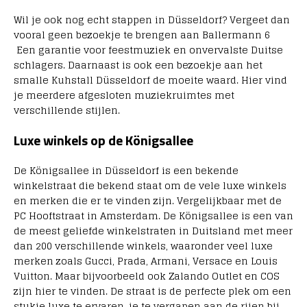
Wil je ook nog echt stappen in D
ü
sseldorf? Vergeet dan
vooral geen bezoekje te brengen aan Ballermann 6
Een garantie voor feestmuziek en onvervalste Duitse
schlagers. Daarnaast is ook een bezoekje aan het
smalle Kuhstall Düsseldorf de moeite waard. Hier vind
je meerdere afgesloten muziekruimtes met
verschillende stijlen.
Luxe winkels op de
K
ön
igs
alle
e
De
K
ön
igs
alle
e
in
D
ü
s
se
ld
orf
is
e
en
be
k
ende
win
kel
stra
at
die
be
k
end
st
a
at
om
de
ve
le
lux
e
win
ke
ls
en
mer
ken
die
er
te
vind
en
z
ijn
.
Vergelijkbaar met de
PC Hooftstraat in Amsterdam. De
K
ön
igs
alle
e
is
e
en
van
de
me
est
gel
ief
de
win
kel
str
aten
in
Du
its
land
met
me
er
dan
200
verschillende win
ke
ls
,
wa
ar
onder
ve
el
lux
e
mer
ken
zo
als
Gu
cci
,
Pr
ada
,
Ar
man
i
,
Vers
ace
en
Louis
Vu
itton
.
Maar bijvoorbeeld ook Zalando Outlet en COS
zijn hier te vinden. De
stra
at
is
de
perfect
e
ple
k
om
e
en
st
uk
je
lux
e
te
erv
aren
, je te vergapen aan de rijen bij