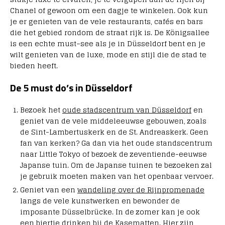
Chanel
of
g
ew
oon
om
e
en
dag
je
te
win
kel
en
.
O
ok
k
un
je
er
gen
iet
en
van
de
ve
le
restaurants
,
caf
és
en
bars
die het gebied rondom de straat rijk is.
De
K
ön
igs
alle
e
is
e
en
e
ch
te
must
–
see
al
s
je
in
D
ü
s
se
ld
orf
bent
en
je
w
ilt
gen
iet
en
van
de
lux
e
,
mode
en
st
ij
l
die
de
st
ad
te
bieden heeft.
De 5 must do’s in D
ü
sseldorf
Bezoek het
oude stadscentrum van Düsseldorf
en
geniet van de vele middeleeuwse gebouwen, zoals
de Sint-Lambertuskerk en de St. Andreaskerk. Geen
fan van kerken? Ga dan via het oude standscentrum
naar Little Tokyo of bezoek de zeventiende-eeuwse
Japanse tuin. Om de Japanse tuinen te bezoeken zal
je gebruik moeten maken van het openbaar vervoer.
Geniet van een
wandeling over de Rijnpromenade
langs de vele kunstwerken en bewonder de
imposante Düsselbrücke. In de zomer kan je ook
een biertje drinken bij de Kasematten. Hier zijn