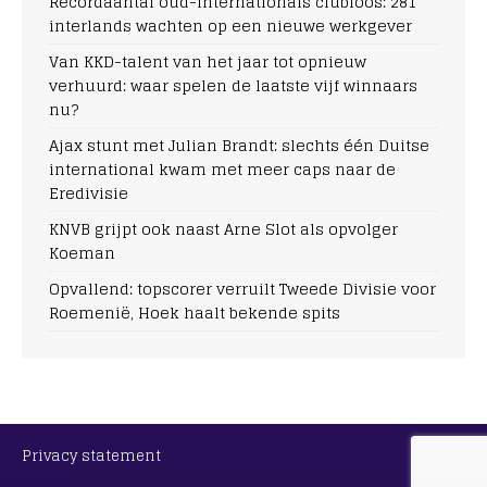
Recordaantal oud-internationals clubloos: 281
interlands wachten op een nieuwe werkgever
Van KKD-talent van het jaar tot opnieuw
verhuurd: waar spelen de laatste vijf winnaars
nu?
Ajax stunt met Julian Brandt: slechts één Duitse
international kwam met meer caps naar de
Eredivisie
KNVB grijpt ook naast Arne Slot als opvolger
Koeman
Opvallend: topscorer verruilt Tweede Divisie voor
Roemenië, Hoek haalt bekende spits
Privacy statement