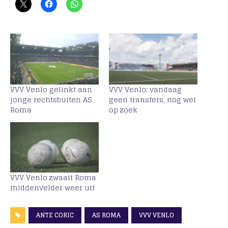
VVV Venlo gelinkt aan
VVV Venlo: vandaag
jonge rechtsbuiten AS
geen transfers, nog wel
Roma
op zoek
VVV Venlo zwaait Roma
middenvelder weer uit
ANTE CORIC
AS ROMA
VVV VENLO