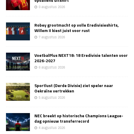
opvallend uitshirt
8 augustus 2026
Robey grootmacht op volle Eredivisieshirts,
Willem II kiest juist voor rust
7 augustus 2026
VoetbalPlus NEXT18: 18 Eredivisie talenten voor
2026-2027
6 augustus 2026
Sportlust (Derde Divisie) ziet speler naar
Oekraïne vertrekken
5 augustus 2026
NEC breekt op historische Champions League-
dag opnieuw transferrecord
4 augustus 2026