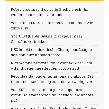
Robey grootmacht op volle Eredivisieshirts,
Willem II kiest juist voor rust
VoetbalPlus NEXT18: 18 Eredivisie talenten voor
2026-2027
Sportlust (Derde Divisie) ziet speler naar
Oekraïne vertrekken
NEC breekt op historische Champions League-
dag opnieuw transferrecord
Nieuw transferrecord lonkt voor AZ: West Ham
wil miljoenen neerleggen voor Parrott
Recordaantal oud-internationals clubloos: 281
interlands wachten op een nieuwe werkgever
Van KKD-talent van het jaar tot opnieuw
verhuurd: waar spelen de laatste vijf winnaars
nu?
Ajax stunt met Julian Brandt: slechts één Duitse