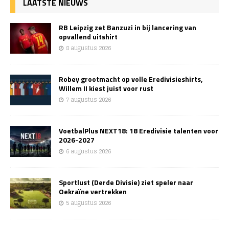
LAATSTE NIEUWS
RB Leipzig zet Banzuzi in bij lancering van
opvallend uitshirt
8 augustus 2026
Robey grootmacht op volle Eredivisieshirts,
Willem II kiest juist voor rust
7 augustus 2026
VoetbalPlus NEXT18: 18 Eredivisie talenten voor
2026-2027
6 augustus 2026
Sportlust (Derde Divisie) ziet speler naar
Oekraïne vertrekken
5 augustus 2026