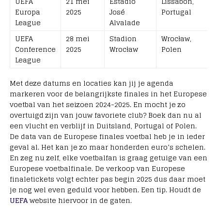
UEFA
21 mei
Estádio
Lissabon,
Europa
2025
José
Portugal
League
Alvalade
UEFA
28 mei
Stadion
Wrocław,
Conference
2025
Wrocław
Polen
League
Met deze datums en locaties kan jij je agenda
markeren voor de belangrijkste finales in het Europese
voetbal van het seizoen 2024-2025. En mocht je zo
overtuigd zijn van jouw favoriete club? Boek dan nu al
een vlucht en verblijf in Duitsland, Portugal of Polen.
De data van de Europese finales voetbal heb je in ieder
geval al. Het kan je zo maar honderden euro’s schelen.
En zeg nu zelf, elke voetbalfan is graag getuige van een
Europese voetbalfinale. De verkoop van Europese
finaletickets volgt echter pas begin 2025 dus daar moet
je nog wel even geduld voor hebben. Een tip. Houdt de
UEFA
website hiervoor in de gaten.