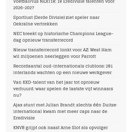
VoetbalPlus NEXT18: 18 Eredivisie talenten voor
2026-2027
Sportlust (Derde Divisie) ziet speler naar
Oekraïne vertrekken
NEC breekt op historische Champions League-
dag opnieuw transferrecord
Nieuw transferrecord lonkt voor AZ: West Ham
wil miljoenen neerleggen voor Parrott
Recordaantal oud-internationals clubloos: 281
interlands wachten op een nieuwe werkgever
Van KKD-talent van het jaar tot opnieuw
verhuurd: waar spelen de laatste vijf winnaars
nu?
Ajax stunt met Julian Brandt: slechts één Duitse
international kwam met meer caps naar de
Eredivisie
KNVB grijpt ook naast Arne Slot als opvolger