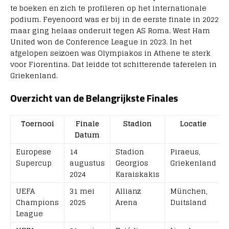
te boeken en zich te profileren op het internationale
podium. Feyenoord was er bij in de eerste finale in 2022
maar ging helaas onderuit tegen AS Roma. West Ham
United won de Conference League in 2023. In het
afgelopen seizoen was Olympiakos in Athene te sterk
voor Fiorentina. Dat leidde tot schitterende taferelen in
Griekenland.
Overzicht van de Belangrijkste Finales
Toernooi
Finale
Stadion
Locatie
Datum
Europese
14
Stadion
Piraeus,
Supercup
augustus
Georgios
Griekenland
2024
Karaiskakis
UEFA
31 mei
Allianz
München,
Champions
2025
Arena
Duitsland
League