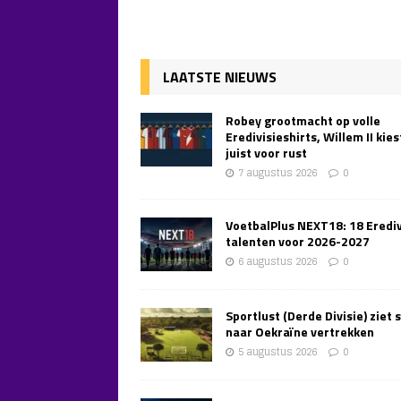
LAATSTE NIEUWS
Robey grootmacht op volle
Eredivisieshirts, Willem II kies
juist voor rust
7 augustus 2026
0
VoetbalPlus NEXT18: 18 Erediv
talenten voor 2026-2027
6 augustus 2026
0
Sportlust (Derde Divisie) ziet 
naar Oekraïne vertrekken
5 augustus 2026
0