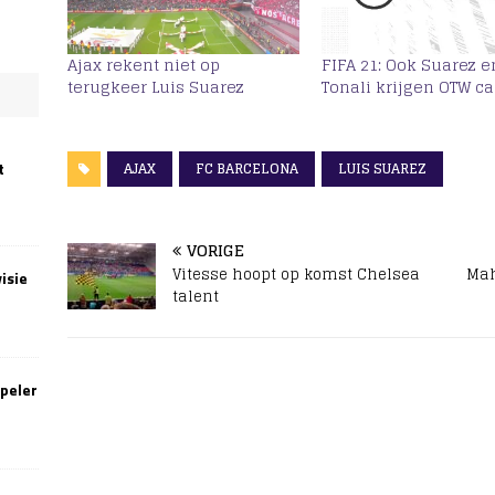
Ajax rekent niet op
FIFA 21: Ook Suarez e
terugkeer Luis Suarez
Tonali krijgen OTW ca
t
AJAX
FC BARCELONA
LUIS SUAREZ
VORIGE
Vitesse hoopt op komst Chelsea
Mah
isie
talent
speler