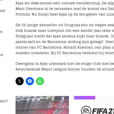
Ajax wil deze zomer een nieuwe transfercoup. De afg
Marc Overmars al te verrassen met de komst van Dal
eer
Promes. Nu hoopt heel Ajax op de terugkeer van Luis
De 33-jarige aanvaller uit Uruguay zou na negen se
trok Suarez naar Liverpool om een aantal jaar later 
rn
Telegraaf meldt dat Ajax serieus kijkt naar Suarez. 
speler zelf en de Barcelona-leiding zijn gelegd’. Ve
trainer van FC Barcelona, Ronald Koeman, van plan is
moeten inleveren. Bij FC Barcelona verdient hij mom
en
Overigens is Ajax uiteraard niet de enige club met be
Amerikaanse Major League Soccer houden de situati
lan?