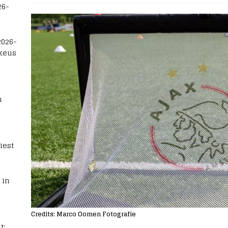
26-
2026-
 keus
n
iest
 in
Credits: Marco Oomen Fotografie
t: