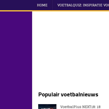
HOME
VOETBALQUIZ: INSPIRATIE V
Populair voetbalnieuws
VoetbalPlus NEXT18: 18