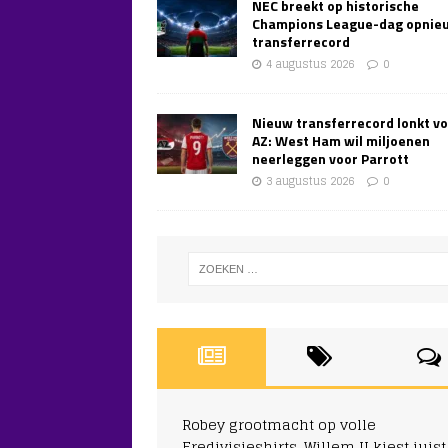
NEC breekt op historische
Champions League-dag opnie
transferrecord
4 augustus 2026
0
Nieuw transferrecord lonkt v
AZ: West Ham wil miljoenen
neerleggen voor Parrott
3 augustus 2026
0
Robey grootmacht op volle
Eredivisieshirts, Willem II kiest juist