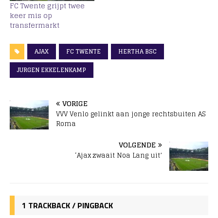
FC Twente grijpt twee
keer mis op
transfermarkt
AJAX
FC TWENTE
HERTHA BSC
JURGEN EKKELENKAMP
VORIGE
VVV Venlo gelinkt aan jonge rechtsbuiten AS
Roma
VOLGENDE
‘Ajax zwaait Noa Lang uit’
1 TRACKBACK / PINGBACK