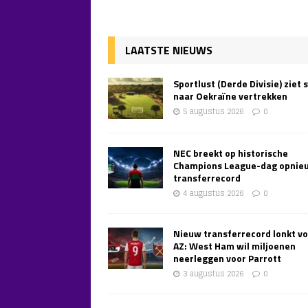
LAATSTE NIEUWS
Sportlust (Derde Divisie) ziet 
naar Oekraïne vertrekken
5 augustus 2026
0
NEC breekt op historische
Champions League-dag opnie
transferrecord
4 augustus 2026
0
Nieuw transferrecord lonkt v
AZ: West Ham wil miljoenen
neerleggen voor Parrott
3 augustus 2026
0