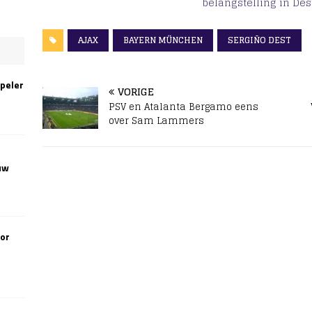
belangstelling in Des
AJAX
BAYERN MÜNCHEN
SERGIÑO DEST
speler
VORIGE
PSV en Atalanta Bergamo eens
over Sam Lammers
uw
oor