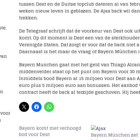
tussen Dest en de Duitse topclub dateren al van febru
weken nieuw leven in geblazen. De Ajax back wil dan
trekken.
te,
De Telegraaf schrijft dat de voorkeur van Dest ook 
komt. Op dit moment is Dest een van de sterkhouder
Verenigde Staten. Dat zorgt er voor dat de back niet
Daarnaast is het maar de vraag of Bayern München i
van
Bayern Munchen gaat met het geld van Thiago Alcan
middenvelder staat op het punt om Bayern voor 30 mi
Inmiddels bood Bayern al 15 miljoen voor Dest aan Aj
euro plus 5 miljoen euro aan bonussen. Het aanbod 
rn
contract heeft de back al terzijde geschoven. Hij heef
 voor
n
Bayern komt met verhoogd
bod voor Dest
Bayern München zet