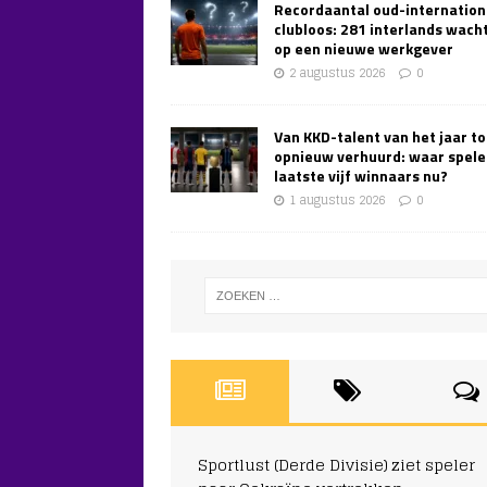
Recordaantal oud-internation
clubloos: 281 interlands wach
op een nieuwe werkgever
2 augustus 2026
0
Van KKD-talent van het jaar to
opnieuw verhuurd: waar spele
laatste vijf winnaars nu?
1 augustus 2026
0
Sportlust (Derde Divisie) ziet speler