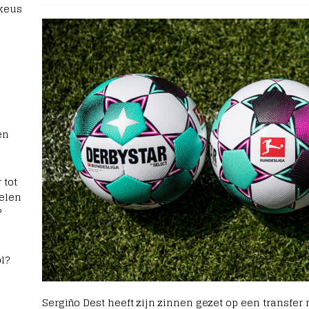
 keus
en
 tot
elen
?
l?
Sergiño Dest heeft zijn zinnen gezet op een transfe