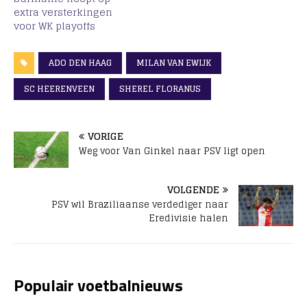
extra versterkingen
voor WK playoffs
ADO DEN HAAG
MILAN VAN EWIJK
SC HEERENVEEN
SHEREL FLORANUS
VORIGE
Weg voor Van Ginkel naar PSV ligt open
VOLGENDE
PSV wil Braziliaanse verdediger naar
Eredivisie halen
Populair voetbalnieuws