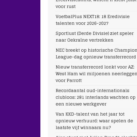
voor rust
VoetbalPlus NEXT18: 18 Eredivisie
talenten voor 2026-2027
Sportlust (Derde Divisie) ziet speler
naar Oekraïne vertrekken
NEC breekt op historische Champio
League-dag opnieuw transferrecord
Nieuw transferrecord lonkt voor AZ:
West Ham wil miljoenen neerlegge
voor Parrott
Recordaantal oud-internationals
clubloos: 281 interlands wachten op
een nieuwe werkgever
Van KKD-talent van het jaar tot
opnieuw verhuurd: waar spelen de
laatste vijf winnaars nu?