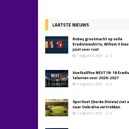
LAATSTE NIEUWS
Robey grootmacht op volle
Eredivisieshirts, Willem II kies
juist voor rust
7 augustus 2026
0
VoetbalPlus NEXT18: 18 Erediv
talenten voor 2026-2027
6 augustus 2026
0
Sportlust (Derde Divisie) ziet 
naar Oekraïne vertrekken
5 augustus 2026
0