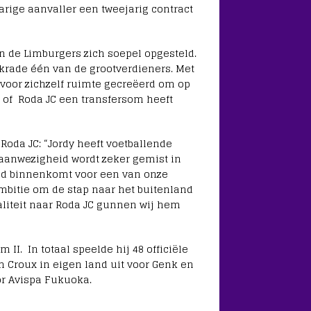
jarige aanvaller een tweejarig contract
n de Limburgers zich soepel opgesteld.
krade één van de grootverdieners. Met
 voor zichzelf ruimte gecreëerd om op
d of Roda JC een transfersom heeft
Roda JC: “Jordy heeft voetballende
 aanwezigheid wordt zeker gemist in
bod binnenkomt voor een van onze
 ambitie om de stap naar het buitenland
aliteit naar Roda JC gunnen wij hem
 II. In totaal speelde hij 48 officiële
m Croux in eigen land uit voor Genk en
or Avispa Fukuoka.