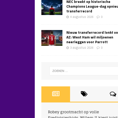
NEC breekt op historische
Champions League-dag opnie
transferrecord
4 augustus 2026
0
Nieuw transferrecord lonkt v
AZ: West Ham wil miljoenen
neerleggen voor Parrott
3 augustus 2026
0
Robey grootmacht op volle
Eredivisieshirts, Willem II kiest juist