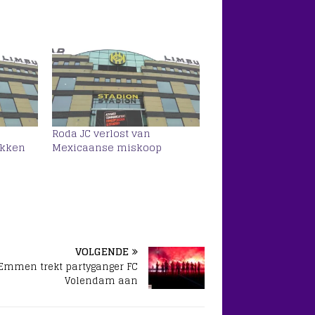
Roda JC verlost van
ekken
Mexicaanse miskoop
VOLGENDE
Emmen trekt partyganger FC
Volendam aan