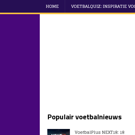
HOME
VOETBALQUIZ: INSPIRATIE V
Populair voetbalnieuws
VoetbalPlus NEXT18: 18