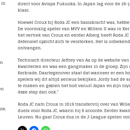
 in
direct voor Avispa Fukuoka. In Japan lag voor de 26-
klaar.
Hoewel Croux bij Roda JC een basiskracht was, hebbe
De voormalig speler van MVV en Willem II was in Ker
het vertrek van Croux en eerder Alberg heeft Roda JC
defensief opzicht zich te versterken. Het is onbeken
ontvangen.
Technisch directeur Jeffrey van As op de website van 
rn
kwaliteiten en was een gangmaker in de groep. Zijn
Kerkrade. Daartegenover staat dat wanneer er een 
spelers wij dit altijd serieus bekijken. Jordy had de
te maken en gezien het bod vanuit Japan en zijn loy
en
deze stap dan ook.”
Roda JC nam Croux in 2019 transfervrij over van Willem
te,
duels voor Roda JC, waarin hij 6 scoorde. Eerder kwa
Leuven. Nu gaat Croux dus in de J-League spelen vo