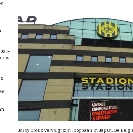
26-
n
2026-
 keus
t:
eer
an
Jordy Croux vervolgt zijn loopbaan in Japan. De Belgi