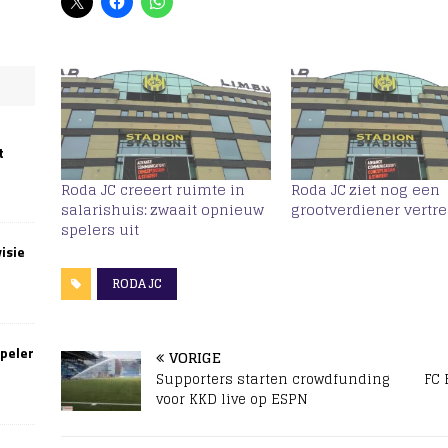
t
Roda JC creeert ruimte in
Roda JC ziet nog een
salarishuis: zwaait opnieuw
grootverdiener vertr
spelers uit
isie
RODA JC
speler
VORIGE
Supporters starten crowdfunding
FC 
voor KKD live op ESPN