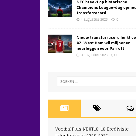
NEC breekt op historische
Champions League-dag opnie
transferrecord
4 augustus 2026
0
Nieuw transferrecord lonkt v
AZ: West Ham wil miljoenen
neerleggen voor Parrott
3 augustus 2026
0
VoetbalPlus NEXT18: 18 Eredivisie
talenten voor 2026-2027