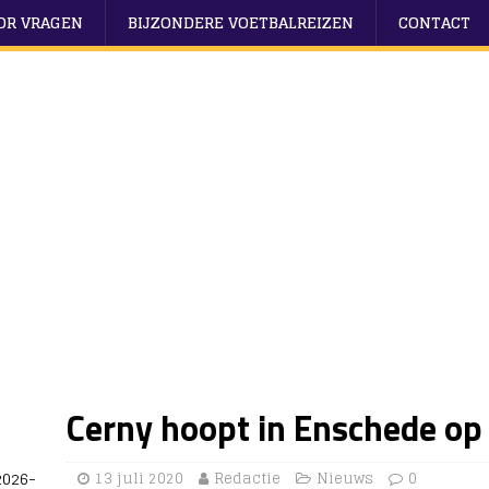
OOR VRAGEN
BIJZONDERE VOETBALREIZEN
CONTACT
Cerny hoopt in Enschede o
2026-
13 juli 2020
Redactie
Nieuws
0