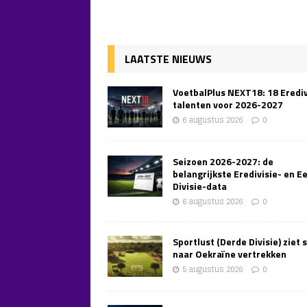
LAATSTE NIEUWS
VoetbalPlus NEXT18: 18 Erediv
talenten voor 2026-2027
6 augustus 2026
0
Seizoen 2026-2027: de
belangrijkste Eredivisie- en E
Divisie-data
6 augustus 2026
0
Sportlust (Derde Divisie) ziet 
naar Oekraïne vertrekken
5 augustus 2026
0