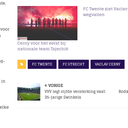
te,
FC Twente ziet Vaclav
wegvallen
 voor
n
Cerny voor het eerst bij
nationale team Tsjechië
26-
FC TWENTE
FC UTRECHT
VACLAV CERNY
 in
VORIGE
VVV legt vijfde versterking vast:
Roda
35-jarige Swinkels
welke