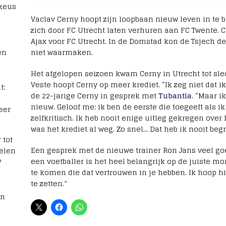
 keus
Vaclav Cerny hoopt zijn loopbaan nieuw leven in te b
zich door FC Utrecht laten verhuren aan FC Twente. C
Ajax voor FC Utrecht. In de Domstad kon de Tsjech
en
niet waarmaken.
Het afgelopen seizoen kwam Cerny in Utrecht tot slec
Veste hoopt Cerny op meer krediet. “Ik zeg niet dat ik
t:
de 22-jarige Cerny in gesprek met
Tubantia
. “Maar i
nieuw. Geloof me: ik ben de eerste die toegeeft als i
eer
zelfkritisch. Ik heb nooit enige uitleg gekregen ove
was het krediet al weg. Zo snel… Dat heb ik nooit beg
 tot
Een gesprek met de nieuwe trainer Ron Jans veel goe
elen
een voetballer is het heel belangrijk op de juiste
?
te komen die dat vertrouwen in je hebben. Ik hoop h
te zetten.”
rn