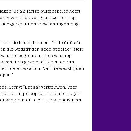
lazen. De 22-jarige buitenspeler heeft
erny verruilde vorig jaar zomer nog
 de hooggespannen verwachtingen nog
hts drie basisplaatsen. In de Grolsch
 in die wedstrijden goed speelde”, stelt
k was net begonnen, alles was nog
k slecht heb gespeeld. Ik ben enorm
r het hoe en waarom. Na drie wedstrijden
repen.”
ds. Cerny: “Dat gaf vertrouwen. Voor
 momenten in je loopbaan mensen tegen
ier samen met de club iets moois neer