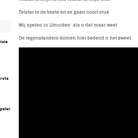
Telstar is de beste en ze gaan nooit stuk
Wij spelen in IJmuiden als u dat maar weet
De tegenstanders komen hier badend n het zweet
isie
erste
speler