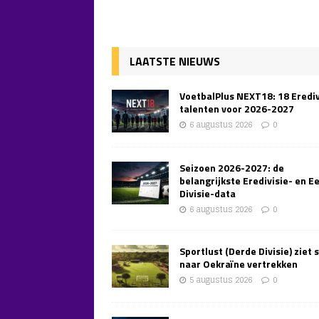
LAATSTE NIEUWS
VoetbalPlus NEXT18: 18 Erediv
talenten voor 2026-2027
6 augustus 2026
0
Seizoen 2026-2027: de
belangrijkste Eredivisie- en E
Divisie-data
6 augustus 2026
0
Sportlust (Derde Divisie) ziet 
naar Oekraïne vertrekken
5 augustus 2026
0