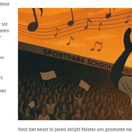
 keus
 tot
elen
?
en
t:
eer
Voor het eerst in jaren strijdt Telstar om promotie na