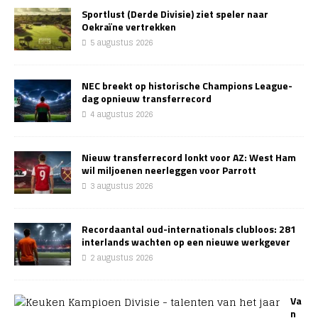
Sportlust (Derde Divisie) ziet speler naar
Oekraïne vertrekken
5 augustus 2026
NEC breekt op historische Champions League-
dag opnieuw transferrecord
4 augustus 2026
Nieuw transferrecord lonkt voor AZ: West Ham
wil miljoenen neerleggen voor Parrott
3 augustus 2026
Recordaantal oud-internationals clubloos: 281
interlands wachten op een nieuwe werkgever
2 augustus 2026
Va
n