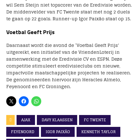
wil Sem Steijn niet topscorer van de Eredivisie worden.
De middenvelder van FC Twente staat met nog 2 duels
te gaan op 22 goals. Runner-up Igor Paixão staat op 15.
Voetbal Geeft Prijs
Daarnaast wordt die avond de ‘Voetbal Geeft Prijs’
uitgereikt, een initiatief van de VriendenLoterij in
samenwerking met de Eredivisie CV en ESPN. Deze
competitie stimuleert eredivisieclubs om nieuwe,
impactvolle maatschappelijke projecten te realiseren.
De genomineerden hiervoor zijn Heracles Almelo,
Feyenoord en FC Groningen.
AJAX
DAVY KLAASSEN
FC TWENTE
FEYENOORD
IGOR PAIXÃO
KENNETH TAYLOR