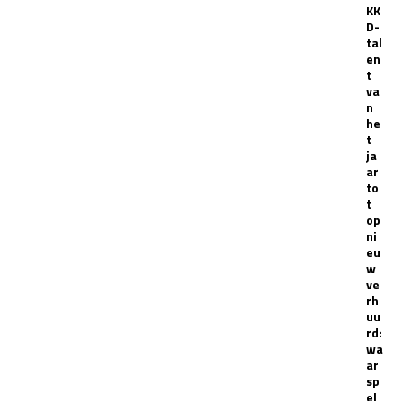
KK
D-
tal
en
t
va
n
he
t
ja
ar
to
t
op
ni
eu
w
ve
rh
uu
rd:
wa
ar
sp
el