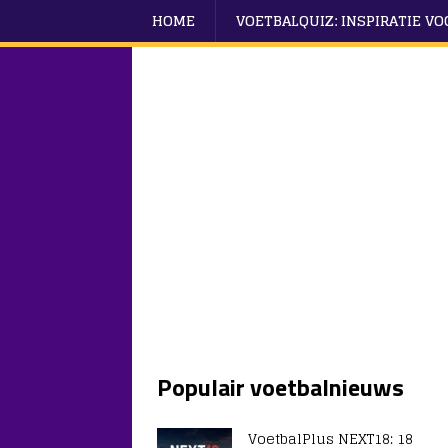
HOME
VOETBALQUIZ: INSPIRATIE V
Populair voetbalnieuws
VoetbalPlus NEXT18: 18