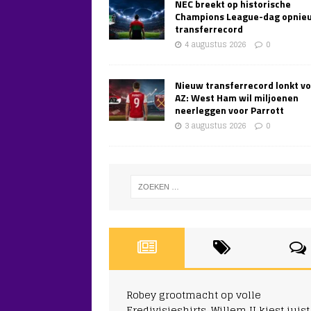
NEC breekt op historische
Champions League-dag opnie
transferrecord
4 augustus 2026
0
Nieuw transferrecord lonkt v
AZ: West Ham wil miljoenen
neerleggen voor Parrott
3 augustus 2026
0
Robey grootmacht op volle
Eredivisieshirts, Willem II kiest juist