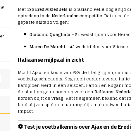
uw
Met
135 Eredivisieduels
is Graziano Pellè nog altijd 
optredens in de Nederlandse competitie
. Dat deed de
gepaste afstand volgen:
Giacomo Quagliata
– 54 wedstrijden voor Herac
oor
Marco De Marchi
– 43 wedstrijden voor Vitesse.
Italiaanse mijlpaal in zicht
Mocht Ajax ten koste van PSV de titel grijpen, dan i
voetbalgeschiedenis. Nog nooit eerder leverde Italië 
kampioen werd in één seizoen. Farioli en Rugani mog
de pioniers gaan noemen voor een
Italiaans-Nederl
komen blijft de vraag. Het is algemeen bekend dat Ita
land blijven spelen maar mogelijk maken twee Itali
impact.
⚽ Test je voetbalkennis over Ajax en de Eredi