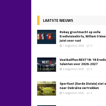
LAATSTE NIEUWS
Robey grootmacht op volle
Eredivisieshirts, Willem II kies
juist voor rust
7 augustus 2026
0
VoetbalPlus NEXT18: 18 Erediv
talenten voor 2026-2027
6 augustus 2026
0
Sportlust (Derde Divisie) ziet 
naar Oekraïne vertrekken
5 augustus 2026
0