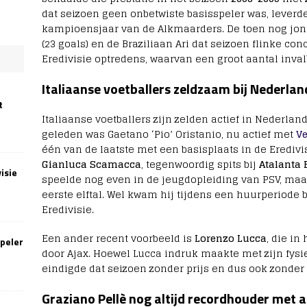
dat seizoen geen onbetwiste basisspeler was, leverde
kampioensjaar van de Alkmaarders. De toen nog jo
(23 goals) en de Braziliaan Ari dat seizoen flinke con
Eredivisie optredens, waarvan een groot aantal invalb
Italiaanse voetballers zeldzaam bij Nederlan
t
Italiaanse voetballers zijn zelden actief in Nederlan
geleden was Gaetano ‘Pio’ Oristanio, nu actief met
V
één van de laatste met een basisplaats in de Eredivi
Gianluca Scamacca
, tegenwoordig spits bij
Atalanta
isie
speelde nog even in de jeugdopleiding van PSV, maar
eerste elftal. Wel kwam hij tijdens een huurperiode 
Eredivisie.
Een ander recent voorbeeld is
Lorenzo Lucca
, die i
speler
door Ajax. Hoewel Lucca indruk maakte met zijn fysi
eindigde dat seizoen zonder prijs en dus ook zonde
Graziano Pellè nog altijd recordhouder met 