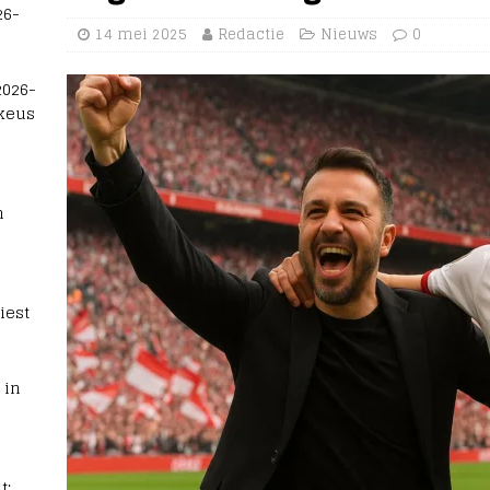
26-
14 mei 2025
Redactie
Nieuws
0
2026-
 keus
n
iest
 in
t: