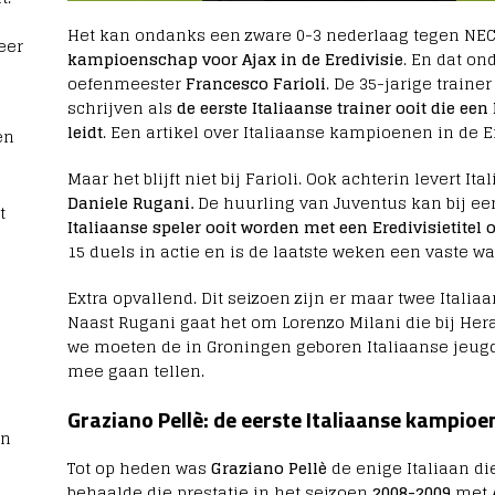
Het kan ondanks een zware 0-3 nederlaag tegen NE
eer
kampioenschap voor Ajax in de Eredivisie
. En dat on
oefenmeester
Francesco Farioli
. De 35-jarige train
schrijven als
de eerste Italiaanse trainer ooit die ee
leidt
. Een artikel over Italiaanse kampioenen in de Er
en
Maar het blijft niet bij Farioli. Ook achterin levert 
Daniele Rugani.
De huurling van Juventus kan bij 
t
Italiaanse speler ooit worden met een Eredivisietitel
15 duels in actie en is de laatste weken een vaste wa
Extra opvallend. Dit seizoen zijn er maar twee Italiaa
Naast Rugani gaat het om Lorenzo Milani die bij Her
we moeten de in Groningen geboren Italiaanse jeugd
mee gaan tellen.
Graziano Pellè: de eerste Italiaanse kampioen
rn
Tot op heden was
Graziano Pellè
de enige Italiaan di
behaalde die prestatie in het seizoen
2008-2009
met