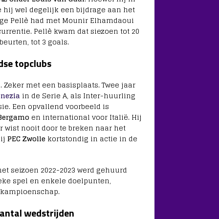
 hij wel degelijk een bijdrage aan het
nge Pellè had met Mounir Elhamdaoui
currentie. Pellè kwam dat siezoen tot 20
eurten, tot 3 goals.
dse topclubs
d. Zeker met een basisplaats. Twee jaar
enezia
in de Serie A, als Inter-huurling
sie. Een opvallend voorbeeld is
 Bergamo
en international voor Italië. Hij
 wist nooit door te breken naar het
bij
PEC Zwolle
kortstondig in actie in de
n het seizoen 2022-2023 werd gehuurd
eke spel en enkele doelpunten,
r kampioenschap.
aantal wedstrijden