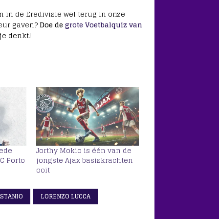
in de Eredivisie wel terug in onze
leur gaven?
Doe de
grote
Voetbalquiz van
je denkt!
eede
Jorthy Mokio is één van de
C Porto
jongste Ajax basiskrachten
ooit
ISTANIO
LORENZO LUCCA