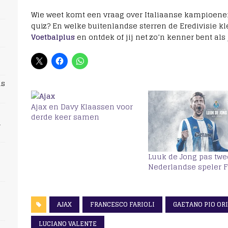
Wie weet komt een vraag over Italiaanse kampioenen 
quiz? En welke buitenlandse sterren de Eredivisie k
Voetbalplus
en ontdek of jij net zo’n kenner bent als 
ns
Ajax en Davy Klaassen voor
derde keer samen
n
Luuk de Jong pas tw
Nederlandse speler F
AJAX
FRANCESCO FARIOLI
GAETANO PIO OR
LUCIANO VALENTE