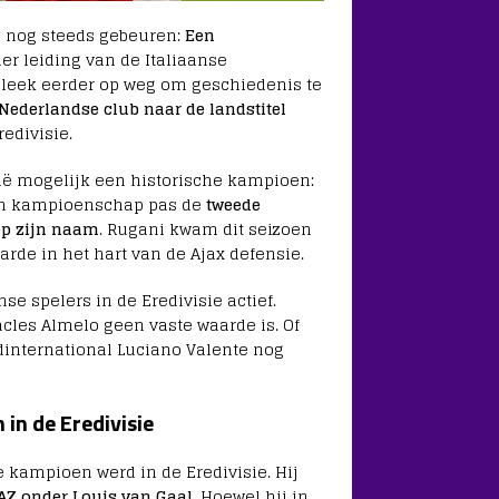
C nog steeds gebeuren:
Een
der leiding van de Italiaanse
er leek eerder op weg om geschiedenis te
n Nederlandse club naar de landstitel
edivisie.
Italië mogelijk een historische kampioen:
een kampioenschap pas de
tweede
 op zijn naam
. Rugani kwam dit seizoen
arde in het hart van de Ajax defensie.
nse spelers in de Eredivisie actief.
acles Almelo geen vaste waarde is. Of
international Luciano Valente nog
 in de Eredivisie
e kampioen werd in de Eredivisie. Hij
AZ onder Louis van Gaal
. Hoewel hij in