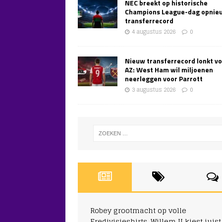
NEC breekt op historische
Champions League-dag opnie
transferrecord
4 augustus 2026
0
Nieuw transferrecord lonkt v
AZ: West Ham wil miljoenen
neerleggen voor Parrott
3 augustus 2026
0
Robey grootmacht op volle
Eredivisieshirts, Willem II kiest juist