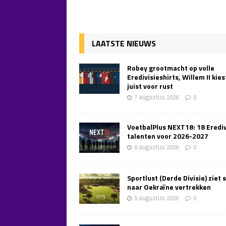
LAATSTE NIEUWS
Robey grootmacht op volle
Eredivisieshirts, Willem II kies
juist voor rust
7 augustus 2026
0
VoetbalPlus NEXT18: 18 Erediv
talenten voor 2026-2027
6 augustus 2026
0
Sportlust (Derde Divisie) ziet 
naar Oekraïne vertrekken
5 augustus 2026
0