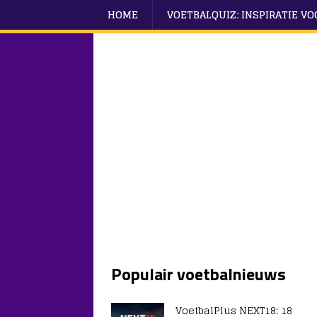
HOME
VOETBALQUIZ: INSPIRATIE V
Populair voetbalnieuws
VoetbalPlus NEXT18: 18