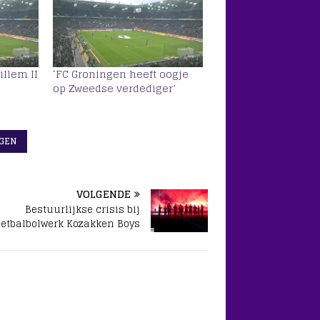
illem II
‘FC Groningen heeft oogje
op Zweedse verdediger’
GEN
VOLGENDE
Bestuurlijkse crisis bij
oetbalbolwerk Kozakken Boys