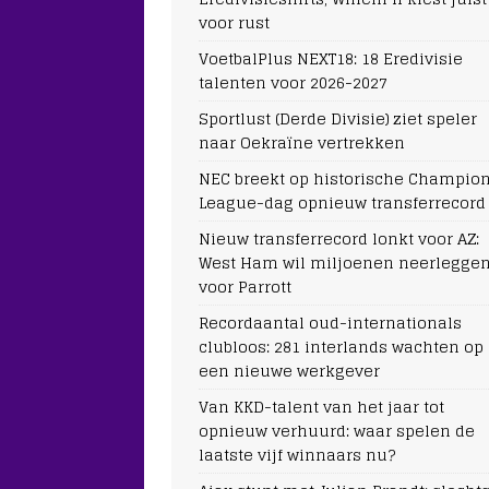
voor rust
VoetbalPlus NEXT18: 18 Eredivisie
talenten voor 2026-2027
Sportlust (Derde Divisie) ziet speler
naar Oekraïne vertrekken
NEC breekt op historische Champio
League-dag opnieuw transferrecord
Nieuw transferrecord lonkt voor AZ:
West Ham wil miljoenen neerlegge
voor Parrott
Recordaantal oud-internationals
clubloos: 281 interlands wachten op
een nieuwe werkgever
Van KKD-talent van het jaar tot
opnieuw verhuurd: waar spelen de
laatste vijf winnaars nu?