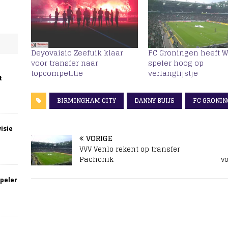
Deyovaisio Zeefuik klaar
FC Groningen heeft W
voor transfer naar
speler hoog op
topcompetitie
verlanglijstje
t
BIRMINGHAM CITY
DANNY BUIJS
FC GRONIN
isie
VORIGE
VVV Venlo rekent op transfer
Pachonik
v
speler