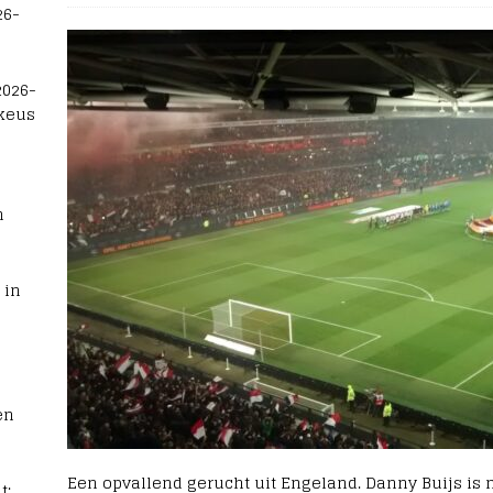
26-
2026-
 keus
n
 in
en
Een opvallend gerucht uit Engeland. Danny Buijs is 
t: