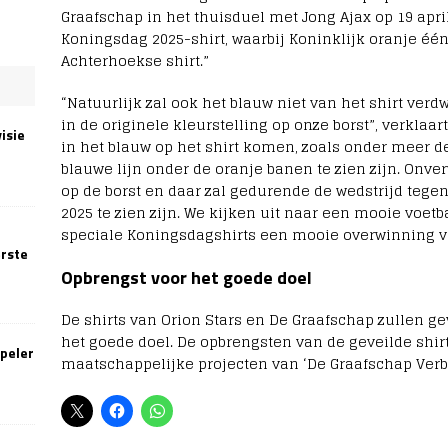
Graafschap in het thuisduel met Jong Ajax op 19 apr
Koningsdag 2025-shirt, waarbij Koninklijk oranje éé
Achterhoekse shirt.”
“Natuurlijk zal ook het blauw niet van het shirt verd
in de originele kleurstelling op onze borst”, verklaar
isie
in het blauw op het shirt komen, zoals onder meer 
blauwe lijn onder de oranje banen te zien zijn. Onve
op de borst en daar zal gedurende de wedstrijd tege
2025 te zien zijn. We kijken uit naar een mooie voe
speciale Koningsdagshirts een mooie overwinning v
erste
Opbrengst voor het goede doel
De shirts van Orion Stars en De Graafschap zullen 
het goede doel. De opbrengsten van de geveilde shir
speler
maatschappelijke projecten van ‘De Graafschap Verbi