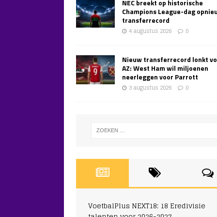
NEC breekt op historische
Champions League-dag opnie
transferrecord
4 augustus 2026
0
Nieuw transferrecord lonkt v
AZ: West Ham wil miljoenen
neerleggen voor Parrott
3 augustus 2026
0
VoetbalPlus NEXT18: 18 Eredivisie
talenten voor 2026-2027