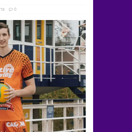
rts
0