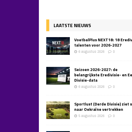
LAATSTE NIEUWS
VoetbalPlus NEXT18: 18 Erediv
talenten voor 2026-2027
6 augustus 2026
0
Seizoen 2026-2027: de
belangrijkste Eredivisie- en E
Divisie-data
6 augustus 2026
0
Sportlust (Derde Divisie) ziet 
naar Oekraïne vertrekken
5 augustus 2026
0