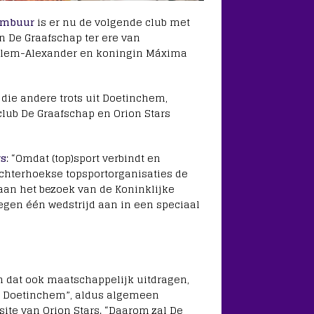
ambuur
is er nu de volgende club met
an De Graafschap ter ere van
illem-Alexander en koningin Máxima
 die andere trots uit Doetinchem,
club De Graafschap en Orion Stars
rs
: “Omdat (top)sport verbindt en
Achterhoekse topsportorganisaties de
aan het bezoek van de Koninklijke
egen één wedstrijd aan in een speciaal
en dat ook maatschappelijk uitdragen,
in Doetinchem”, aldus algemeen
ite van Orion Stars. “Daarom zal De