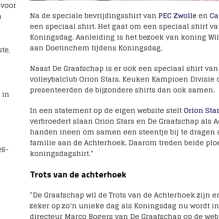
 voor
Na de speciale bevrijdingsshirt van
PEC Zwolle
en
C
n
een speciaal shirt. Het gaat om een speciaal shirt v
Koningsdag. Aanleiding is het bezoek van koning W
aan Doetinchem tijdens Koningsdag.
te,
Naast De Graafschap is er ook een speciaal shirt van
volleybalclub Orion Stars. Keuken Kampioen Divisie 
presenteerden de bijzondere shirts dan ook samen.
 in
In een statement op de eigen website stelt
Orion Sta
verbroedert slaan Orion Stars en De Graafschap als 
handen ineen om samen een steentje bij te dragen 
familie aan de Achterhoek. Daarom treden beide plo
26-
koningsdagshirt.”
Trots van de achterhoek
“De Graafschap wil de Trots van de Achterhoek zijn 
zeker op zo’n unieke dag als Koningsdag nu wordt 
directeur Marco Bogers van De Graafschap op de webs