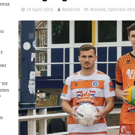
 keus
16 april 2025
Redactie
Nieuws
,
Speciale shi
en
t:
eer
 tot
elen
?
rn