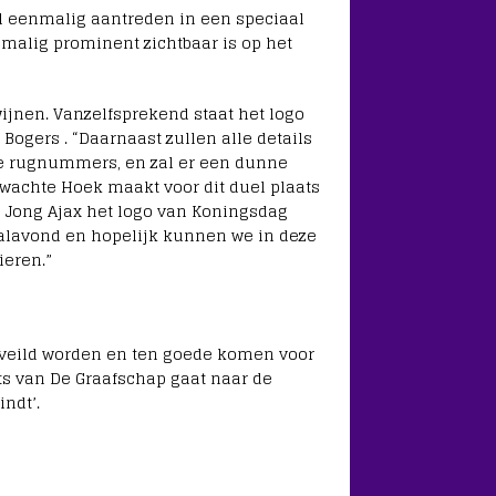
il eenmalig aantreden in een speciaal
nmalig prominent zichtbaar is op het
wijnen. Vanzelfsprekend staat het logo
t Bogers . “Daarnaast zullen alle details
de rugnummers, en zal er een dunne
rwachte Hoek maakt voor dit duel plaats
n Jong Ajax het logo van Koningsdag
tbalavond en hopelijk kunnen we in deze
ieren.”
geveild worden en ten goede komen voor
ts van De Graafschap gaat naar de
ndt’.