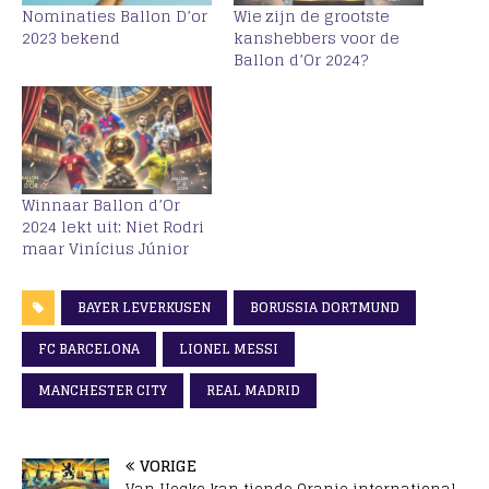
Nominaties Ballon D’or
Wie zijn de grootste
2023 bekend
kanshebbers voor de
Ballon d’Or 2024?
Winnaar Ballon d’Or
2024 lekt uit: Niet Rodri
maar Vinícius Júnior
BAYER LEVERKUSEN
BORUSSIA DORTMUND
FC BARCELONA
LIONEL MESSI
MANCHESTER CITY
REAL MADRID
VORIGE