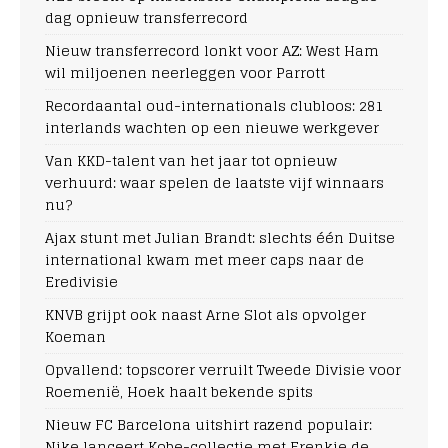
dag opnieuw transferrecord
Nieuw transferrecord lonkt voor AZ: West Ham
wil miljoenen neerleggen voor Parrott
Recordaantal oud-internationals clubloos: 281
interlands wachten op een nieuwe werkgever
Van KKD-talent van het jaar tot opnieuw
verhuurd: waar spelen de laatste vijf winnaars
nu?
Ajax stunt met Julian Brandt: slechts één Duitse
international kwam met meer caps naar de
Eredivisie
KNVB grijpt ook naast Arne Slot als opvolger
Koeman
Opvallend: topscorer verruilt Tweede Divisie voor
Roemenië, Hoek haalt bekende spits
Nieuw FC Barcelona uitshirt razend populair:
Nike lanceert Kobe-collectie met Frenkie de