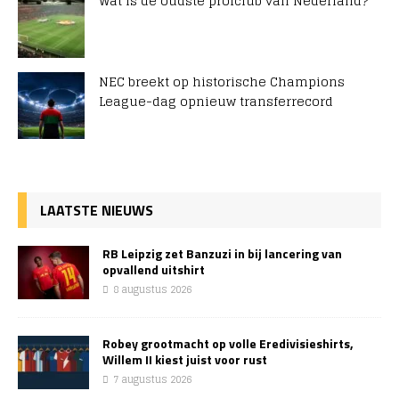
Wat is de oudste profclub van Nederland?
NEC breekt op historische Champions
League-dag opnieuw transferrecord
LAATSTE NIEUWS
RB Leipzig zet Banzuzi in bij lancering van
opvallend uitshirt
8 augustus 2026
Robey grootmacht op volle Eredivisieshirts,
Willem II kiest juist voor rust
7 augustus 2026