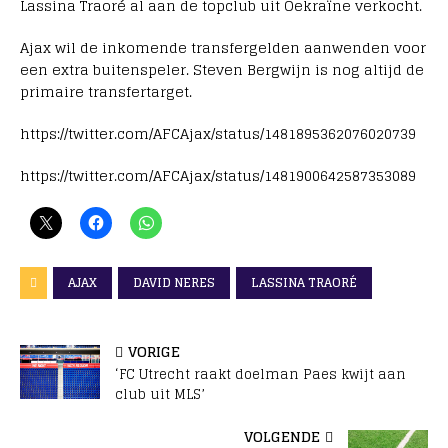
Lassina Traoré al aan de topclub uit Oekraïne verkocht.
Ajax wil de inkomende transfergelden aanwenden voor
een extra buitenspeler. Steven Bergwijn is nog altijd de
primaire transfertarget.
https://twitter.com/AFCAjax/status/1481895362076020739
https://twitter.com/AFCAjax/status/1481900642587353089
AJAX
DAVID NERES
LASSINA TRAORÉ
VORIGE
‘FC Utrecht raakt doelman Paes kwijt aan
club uit MLS’
VOLGENDE