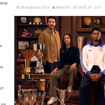
 keus
28 augustus 2024
Redactie
EA FC 24
0
rn
en
l?
 tot