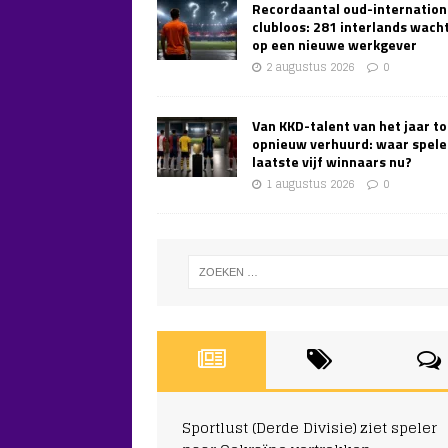
Recordaantal oud-internation
clubloos: 281 interlands wach
op een nieuwe werkgever
2 augustus 2026
0
Van KKD-talent van het jaar to
opnieuw verhuurd: waar spele
laatste vijf winnaars nu?
1 augustus 2026
0
Sportlust (Derde Divisie) ziet speler