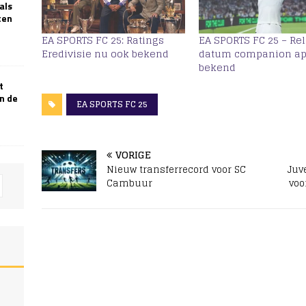
als
ten
EA SPORTS FC 25: Ratings
EA SPORTS FC 25 – Re
Eredivisie nu ook bekend
datum companion a
bekend
t
n de
EA SPORTS FC 25
VORIGE
Nieuw transferrecord voor SC
Juv
Cambuur
voo