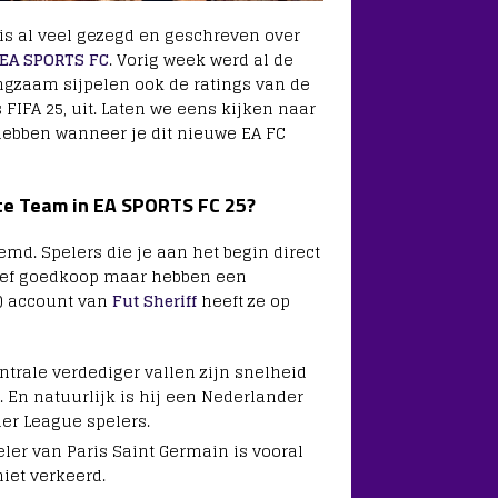
is al veel gezegd en geschreven over
 EA SPORTS FC
. Vorig week werd al de
angzaam sijpelen ook de ratings van de
FIFA 25, uit. Laten we eens kijken naar
hebben wanneer je dit nieuwe EA FC
ate Team in EA SPORTS FC 25?
md. Spelers die je aan het begin direct
atief goedkoop maar hebben een
r) account van
Fut Sheriff
heeft ze op
entrale verdediger vallen zijn snelheid
op. En natuurlijk is hij een Nederlander
er League spelers.
peler van Paris Saint Germain is vooral
niet verkeerd.