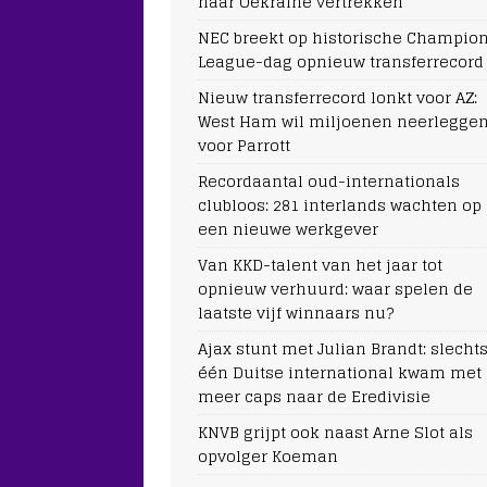
naar Oekraïne vertrekken
NEC breekt op historische Champio
League-dag opnieuw transferrecord
Nieuw transferrecord lonkt voor AZ:
West Ham wil miljoenen neerlegge
voor Parrott
Recordaantal oud-internationals
clubloos: 281 interlands wachten op
een nieuwe werkgever
Van KKD-talent van het jaar tot
opnieuw verhuurd: waar spelen de
laatste vijf winnaars nu?
Ajax stunt met Julian Brandt: slecht
één Duitse international kwam met
meer caps naar de Eredivisie
KNVB grijpt ook naast Arne Slot als
opvolger Koeman