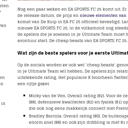
elen
Nog een paar weken en EA SPORTS FC 25 komt uit. Er 
?
de release datum, de prijs en
nieuwe elementen van
komst van De Kuip in EA FC 25 officieel bevestigd. L
van
nieuwe EA SPORTS FC 25, in de volksmond nog steeds 
de spelers die je sowieso in je Ultimate Team moet 
avontuur start. De cheap beasts van EA SPORTS FC 25.
Wat zijn de beste spelers voor je eerste Ultim
Op de socials worden ze ook wel ‘cheap beasts’ genoe
in je Ultimate Team wil hebben. De spelers zijn rel
men
uitstekende rating. Het populaire X (voorheen Twitte
en
een rijtje gezet.
Micky van de Ven. Overall rating (82). Voor de c
(88), defensieve kwaliteiten (82) en fysiek (81) 
 in
die ook nog eens makkelijk connect met Premi
Bradley Barcola. Overall rating (80). De buitens
enorm snel (88) en ook zijn dribbling is met 81 