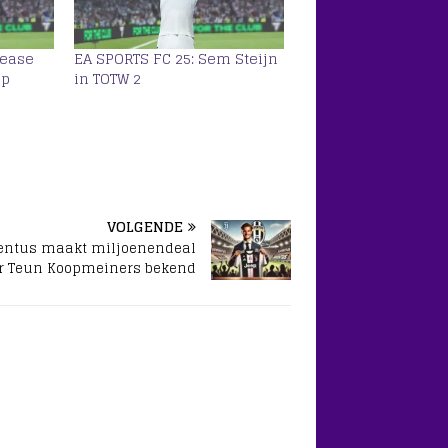
lease
EA SPORTS FC 25: Sem Steijn
pp
in TOTW 2
VOLGENDE
entus maakt miljoenendeal
r Teun Koopmeiners bekend