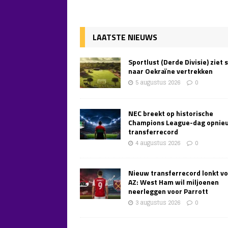
LAATSTE NIEUWS
Sportlust (Derde Divisie) ziet 
naar Oekraïne vertrekken
5 augustus 2026
0
NEC breekt op historische
Champions League-dag opnie
transferrecord
4 augustus 2026
0
Nieuw transferrecord lonkt v
AZ: West Ham wil miljoenen
neerleggen voor Parrott
3 augustus 2026
0