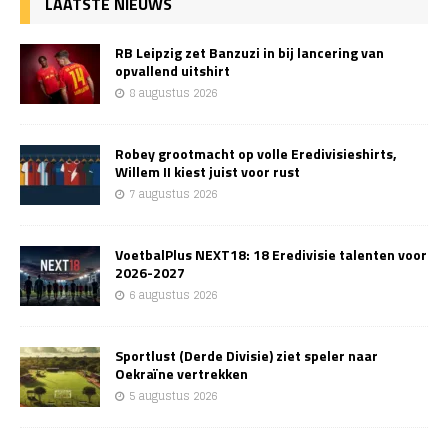
LAATSTE NIEUWS
RB Leipzig zet Banzuzi in bij lancering van
opvallend uitshirt
8 augustus 2026
Robey grootmacht op volle Eredivisieshirts,
Willem II kiest juist voor rust
7 augustus 2026
VoetbalPlus NEXT18: 18 Eredivisie talenten voor
2026-2027
6 augustus 2026
Sportlust (Derde Divisie) ziet speler naar
Oekraïne vertrekken
5 augustus 2026