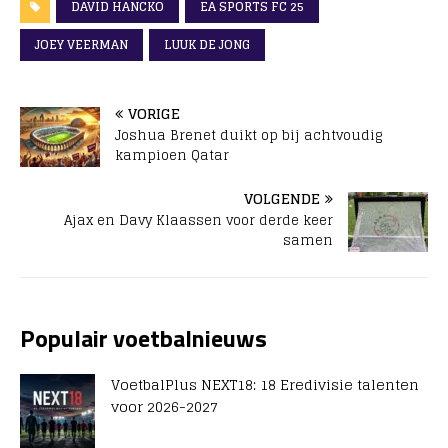
DAVID HANCKO
EA SPORTS FC 25
JOEY VEERMAN
LUUK DE JONG
VORIGE
Joshua Brenet duikt op bij achtvoudig
kampioen Qatar
VOLGENDE
Ajax en Davy Klaassen voor derde keer
samen
Populair voetbalnieuws
VoetbalPlus NEXT18: 18 Eredivisie talenten
voor 2026-2027