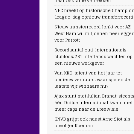
naar Oekraïne vertrekken
NEC breekt op historische Champio
League-dag opnieuw transferrecord
Nieuw transferrecord lonkt voor AZ:
West Ham wil miljoenen neerlegge
voor Parrott
Recordaantal oud-internationals
clubloos: 281 interlands wachten op
een nieuwe werkgever
Van KKD-talent van het jaar tot
opnieuw verhuurd: waar spelen de
laatste vijf winnaars nu?
Ajax stunt met Julian Brandt: slecht
één Duitse international kwam met
meer caps naar de Eredivisie
KNVB grijpt ook naast Arne Slot als
opvolger Koeman