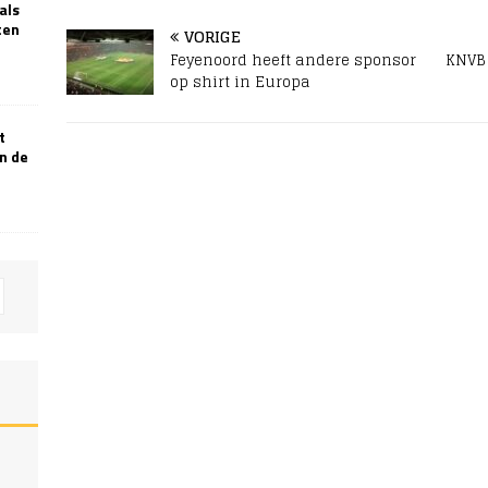
als
ten
VORIGE
Feyenoord heeft andere sponsor
KNVB 
op shirt in Europa
t
n de