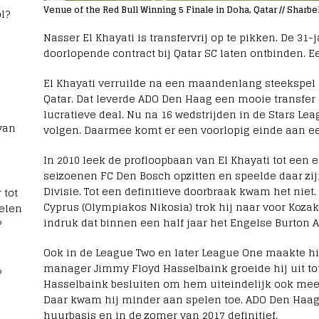
Venue of the Red Bull Winning 5 Finale in Doha, Qatar // Sharbe
l?
Nasser El Khayati is transfervrij op te pikken. De 31
doorlopende contract bij Qatar SC laten ontbinden. E
El Khayati verruilde na een maandenlang steekspel
Qatar. Dat leverde ADO Den Haag een mooie transfer 
lucratieve deal. Nu na 16 wedstrijden in de Stars L
van
volgen. Daarmee komt er een voorlopig einde aan ee
In 2010 leek de profloopbaan van El Khayati tot een 
seizoenen FC Den Bosch opzitten en speelde daar zij
Divisie. Tot een definitieve doorbraak kwam het niet.
 tot
Cyprus (Olympiakos Nikosia) trok hij naar voor Koza
elen
indruk dat binnen een half jaar het Engelse Burton A
?
Ook in de League Two en later League One maakte hij
manager Jimmy Floyd Hasselbaink groeide hij uit to
?
Hasselbaink besluiten om hem uiteindelijk ook me
Daar kwam hij minder aan spelen toe. ADO Den Haag 
huurbasis en in de zomer van 2017 definitief.