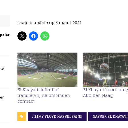
Laatste update op 6 maart 2021
speler
uw
El Khayati definitief
El Khayati keert terug
transfervrij na ontbinden
ADO Den Haag
oor
contract
JIMMY FLOYD HASSELBAINK
NASSER EL KHAYATI