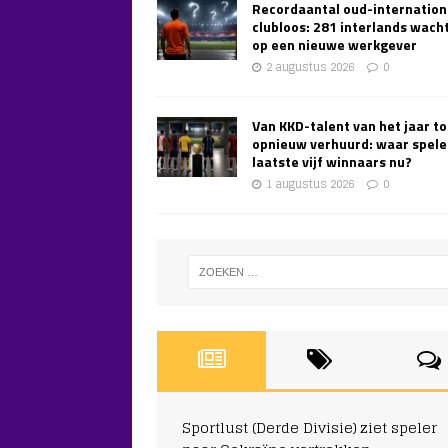
Recordaantal oud-internation
clubloos: 281 interlands wach
op een nieuwe werkgever
2 augustus 2026
0
Van KKD-talent van het jaar to
opnieuw verhuurd: waar spele
laatste vijf winnaars nu?
1 augustus 2026
0
Sportlust (Derde Divisie) ziet speler