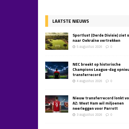
LAATSTE NIEUWS
Sportlust (Derde Divisie) ziet 
naar Oekraïne vertrekken
5 augustus 2026
0
NEC breekt op historische
Champions League-dag opnie
transferrecord
4 augustus 2026
0
Nieuw transferrecord lonkt v
AZ: West Ham wil miljoenen
neerleggen voor Parrott
3 augustus 2026
0