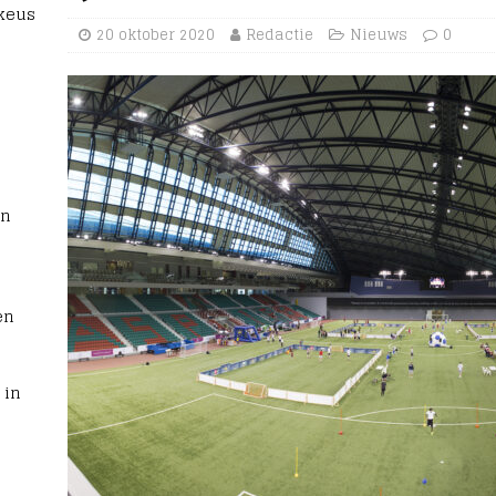
 keus
20 oktober 2020
Redactie
Nieuws
0
rn
en
 in