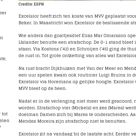
Credits: ESPN
eer
Excelsior heeft zich ten koste van MVV geplaatst voo
Beker. In Maastricht won Excelsior de beslissende s
Wie anders dan goaltjesdief Elias Mar Omarsson open
rn
IJslander benutte een strafschop. De 0-1 stand bleef 
staan. Via Kostons (’42) en Schroijen (’45) ging de t
de rust in. Tot grote ontzetting van alles wat Excelsio
te,
Na rust bracht Dijkhuizen met Van der Meer en Mend
een uur spelen kwam ook routinier Luigi Bruins in d
Excelsior via Horemans op gelijke hoogte. Excelsior 
MVV bleef op de been.
Nadat er in de verlenging niet meer werd gescoord
worden. Strafschop vier (Mickels) en zes (Mares) wer
 tot
doelman Damen zich bij Mares te onderscheiden. Aan
elen
Mendes Moreira zijn strafschop niet te benutten.
?
Excelsior zit na vandaag bij de laatste acht. Eerder ve