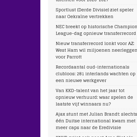
Sportlust (Derde Divisie) ziet speler
naar Oekraïne vertrekken
NEC breekt op historische Champio
League-dag opnieuw transferrecord
Nieuw transferrecord lonkt voor AZ:
West Ham wil miljoenen neerlegge
voor Parrott
Recordaantal oud-internationals
clubloos: 281 interlands wachten op
een nieuwe werkgever
Van KKD-talent van het jaar tot
opnieuw verhuurd: waar spelen de
laatste vijf winnaars nu?
Ajax stunt met Julian Brandt: slecht
één Duitse international kwam met
meer caps naar de Eredivisie