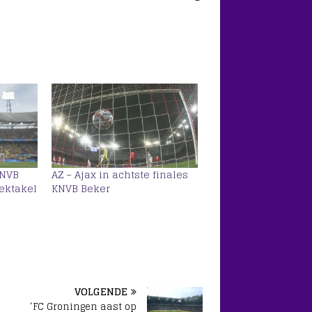
KNVB
AZ – Ajax in achtste finales
pektakel
KNVB Beker
VOLGENDE
‘FC Groningen aast op