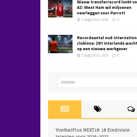
Nieuw transferrecord lonkt v
AZ: West Ham wil miljoenen
neerleggen voor Parrott
3 augustus 2026
0
Recordaantal oud-internation
clubloos: 281 interlands wach
op een nieuwe werkgever
2 augustus 2026
0
VoetbalPlus NEXT18: 18 Eredivisie
talenten voor 2026-2027