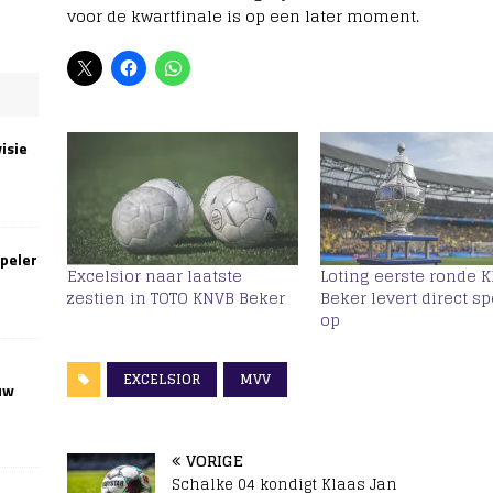
voor de kwartfinale is op een later moment.
isie
speler
Excelsior naar laatste
Loting eerste ronde 
zestien in TOTO KNVB Beker
Beker levert direct s
op
EXCELSIOR
MVV
uw
VORIGE
Schalke 04 kondigt Klaas Jan