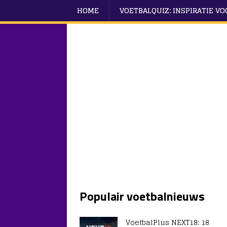
HOME
VOETBALQUIZ: INSPIRATIE V
Populair voetbalnieuws
VoetbalPlus NEXT18: 18