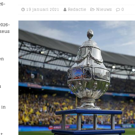
26-
19 januari 2021
Redactie
Nieuws
0
2026-
 keus
en
n
 in
t: