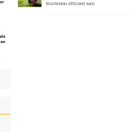
oor
Huntelaar officieel aan
als
ten