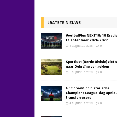
LAATSTE NIEUWS
VoetbalPlus NEXT18: 18 Erediv
talenten voor 2026-2027
6 augustus 2026
0
Sportlust (Derde Divisie) ziet 
naar Oekraïne vertrekken
5 augustus 2026
0
NEC breekt op historische
Champions League-dag opnie
transferrecord
4 augustus 2026
0