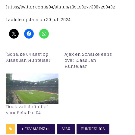
https://twitter.com/s04/status/1351582773887250432
Laatste update op 30 juli 2024
‘Schalke 04 aast op
Ajax en Schalke eens
Klaas Jan Huntelaar’
over Klaas Jan
Huntelaar
Doek valt definitief
voor Schalke 04
1.FSV MAINZ 05
AJAX
BUNDESLIGA