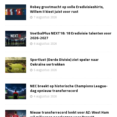
Robey grootmacht op volle Eredivisieshirts,
Willem II kiest juist voor rust
7 augustus 2026
VoetbalPlus NEXT18: 18 Eredivisie talenten voor
2026-2027
6 augustus 2026
Sportlust (Derde Divisie) ziet speler naar
Oekraïne vertrekken
5 augustus 2026
NEC breekt op historische Champions League-
dag opnieuw transferrecord
4 augustus 2026
Nieuw transferrecord lonkt voor AZ: West Ham
wil miljoenen neerleggen voor Parrott