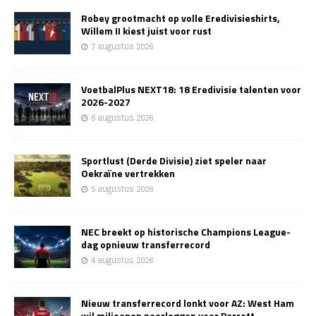
Robey grootmacht op volle Eredivisieshirts,
Willem II kiest juist voor rust
7 augustus 2026
VoetbalPlus NEXT18: 18 Eredivisie talenten voor
2026-2027
6 augustus 2026
Sportlust (Derde Divisie) ziet speler naar
Oekraïne vertrekken
5 augustus 2026
NEC breekt op historische Champions League-
dag opnieuw transferrecord
4 augustus 2026
Nieuw transferrecord lonkt voor AZ: West Ham
wil miljoenen neerleggen voor Parrott