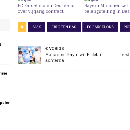
FC Barcelona en Dest eens
Bayern München zet
over vijfjarig contract.
belangstelling in Des
AJAX
ERIK TEN HAG
FC BARCELONA
NO
t
VORIGE
Mohamed Rayhi wil El Jebli
Leed
achterna
isie
speler