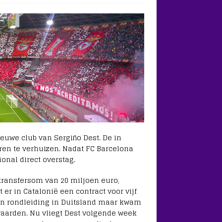
uwe club van Sergiño Dest. De in
ren te verhuizen. Nadat FC Barcelona
onal direct overstag.
transfersom van 20 miljoen euro,
 er in Catalonië een contract voor vijf
en rondleiding in Duitsland maar kwam
waarden. Nu vliegt Dest volgende week