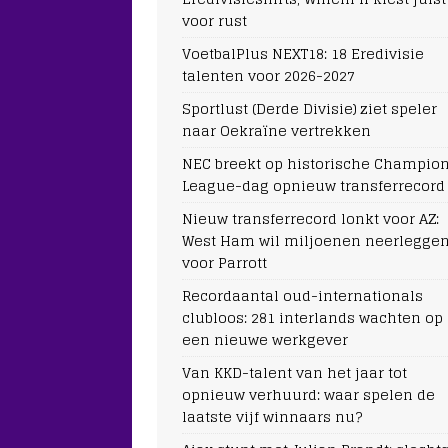
voor rust
VoetbalPlus NEXT18: 18 Eredivisie
talenten voor 2026-2027
Sportlust (Derde Divisie) ziet speler
naar Oekraïne vertrekken
NEC breekt op historische Champio
League-dag opnieuw transferrecord
Nieuw transferrecord lonkt voor AZ:
West Ham wil miljoenen neerlegge
voor Parrott
Recordaantal oud-internationals
clubloos: 281 interlands wachten op
een nieuwe werkgever
Van KKD-talent van het jaar tot
opnieuw verhuurd: waar spelen de
laatste vijf winnaars nu?