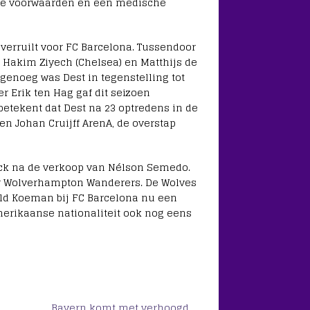
jke voorwaarden en een medische
 verruilt voor FC Barcelona. Tussendoor
 Hakim Ziyech (Chelsea) en Matthijs de
 genoeg was Dest in tegenstelling tot
r Erik ten Hag gaf dit seizoen
etekent dat Dest na 23 optredens in de
en Johan Cruijff ArenA, de overstap
ck na de verkoop van Nélson Semedo.
or Wolverhampton Wanderers. De Wolves
ald Koeman bij FC Barcelona nu een
Amerikaanse nationaliteit ook nog eens
Bayern komt met verhoogd