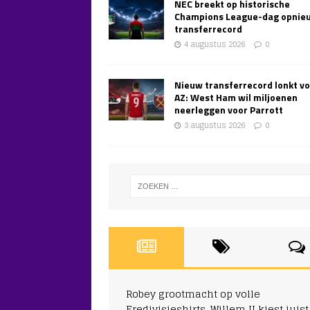
NEC breekt op historische
Champions League-dag opnie
transferrecord
4 augustus 2026
0
Nieuw transferrecord lonkt v
AZ: West Ham wil miljoenen
neerleggen voor Parrott
3 augustus 2026
0
Robey grootmacht op volle
Eredivisieshirts, Willem II kiest juist