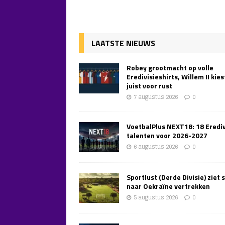
LAATSTE NIEUWS
Robey grootmacht op volle
Eredivisieshirts, Willem II kies
juist voor rust
7 augustus 2026
0
VoetbalPlus NEXT18: 18 Erediv
talenten voor 2026-2027
6 augustus 2026
0
Sportlust (Derde Divisie) ziet 
naar Oekraïne vertrekken
5 augustus 2026
0