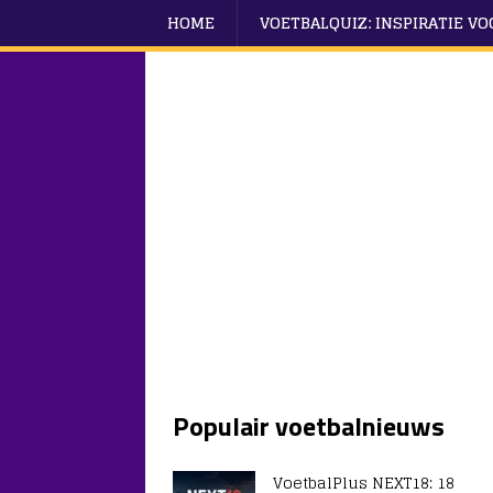
HOME
VOETBALQUIZ: INSPIRATIE V
Populair voetbalnieuws
VoetbalPlus NEXT18: 18