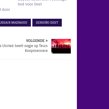
bod voor Dest
t door
USSAIR MAZRAOUI
SERGIÑO DEST
VOLGENDE
s United heeft oogje op Teun
Koopmeiners