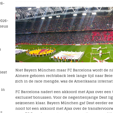
26-
2026-
 keus
n
Niet Bayern München maar FC Barcelona wordt de nie
iest
Almere geboren rechtsback leek lange tijd naar Beie
zich in de race mengde, was de Amerikaans internati
 in
FC Barcelona nadert een akkoord met Ajax over een 
exclusief bonussen. Voor de negentienjarige Dest ligt
seizoenen klaar. Bayern München gaf Dest eerder e
nooit tot een akkoord met Ajax over de transfervoor
t: