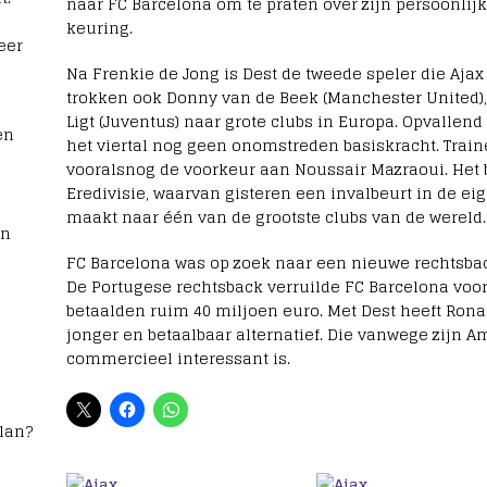
naar FC Barcelona om te praten over zijn persoonli
keuring.
eer
Na Frenkie de Jong is Dest de tweede speler die Ajax
trokken ook Donny van de Beek (Manchester United),
Ligt (Juventus) naar grote clubs in Europa. Opvallend
en
het viertal nog geen onomstreden basiskracht. Traine
vooralsnog de voorkeur aan Noussair Mazraoui. Het b
Eredivisie, waarvan gisteren een invalbeurt in de eig
maakt naar één van de grootste clubs van de wereld.
rn
FC Barcelona was op zoek naar een nieuwe rechtsba
De Portugese rechtsback verruilde FC Barcelona vo
betaalden ruim 40 miljoen euro. Met Dest heeft Ron
jonger en betaalbaar alternatief. Die vanwege zijn 
commercieel interessant is.
lan?