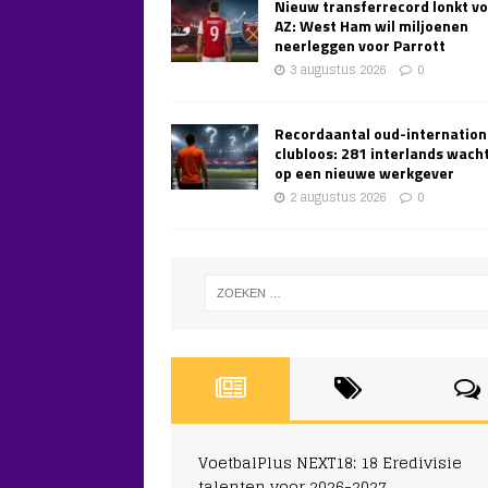
Nieuw transferrecord lonkt v
AZ: West Ham wil miljoenen
neerleggen voor Parrott
3 augustus 2026
0
Recordaantal oud-internation
clubloos: 281 interlands wach
op een nieuwe werkgever
2 augustus 2026
0
VoetbalPlus NEXT18: 18 Eredivisie
talenten voor 2026-2027