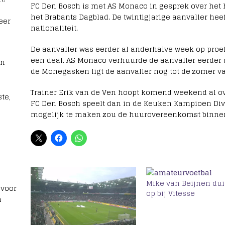
FC Den Bosch is met AS Monaco in gesprek over het 
het Brabants Dagblad. De twintigjarige aanvaller heef
eer
nationaliteit.
De aanvaller was eerder al anderhalve week op proef 
een deal. AS Monaco verhuurde de aanvaller eerder a
rn
de Monegasken ligt de aanvaller nog tot de zomer va
Trainer Erik van de Ven hoopt komend weekend al o
te,
FC Den Bosch speelt dan in de Keuken Kampioen Divi
mogelijk te maken zou de huurovereenkomst binnen
Mike van Beijnen dui
 voor
op bij Vitesse
n