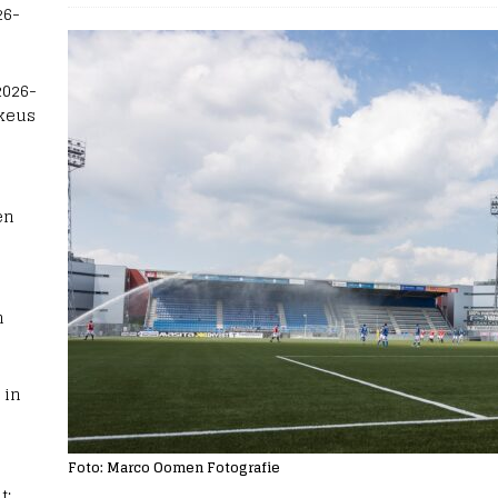
26-
2026-
 keus
en
n
 in
Foto: Marco Oomen Fotografie
t: