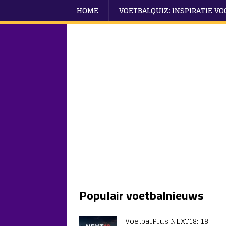
HOME
VOETBALQUIZ: INSPIRATIE V
Populair voetbalnieuws
VoetbalPlus NEXT18: 18