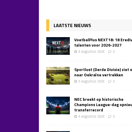
LAATSTE NIEUWS
VoetbalPlus NEXT18: 18 Erediv
talenten voor 2026-2027
6 augustus 2026
0
Sportlust (Derde Divisie) ziet 
naar Oekraïne vertrekken
5 augustus 2026
0
NEC breekt op historische
Champions League-dag opnie
transferrecord
4 augustus 2026
0