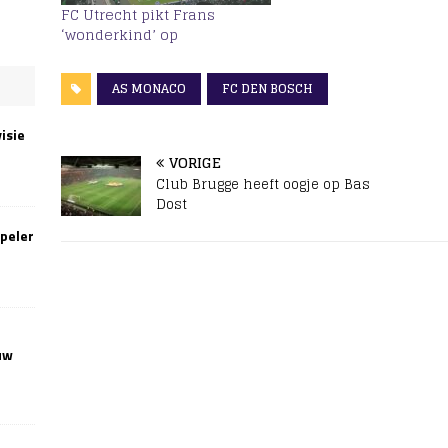
FC Utrecht pikt Frans
‘wonderkind’ op
AS MONACO
FC DEN BOSCH
isie
VORIGE
Club Brugge heeft oogje op Bas
Dost
speler
uw