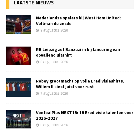
LAATSTE NIEUWS
Nederlandse spelers bij West Ham United:
Veltman de zesde
9 augustus 2026
RB Leipzig zet Banzuzi in bij lancering van
opvallend uitshirt
8 augustus 2026
Robey grootmacht op volle Eredivisieshirts,
Willem II kiest juist voor rust
7 augustus 2026
VoetbalPlus NEXT18: 18 Eredivisie talenten voor
2026-2027
6 augustus 2026