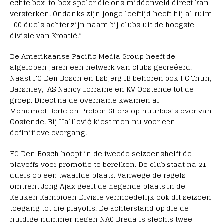
echte box-to-box speler die ons middenveld direct kan
versterken. Ondanks zijn jonge leeftijd heeft hij al ruim
100 duels achter zijn naam bij clubs uit de hoogste
divisie van Kroatië.”
De Amerikaanse Pacific Media Group heeft de
afgelopen jaren een netwerk van clubs gecreëerd.
Naast FC Den Bosch en Esbjerg fB behoren ook FC Thun,
Barsnley, AS Nancy Lorraine en KV Oostende tot de
groep. Direct na de overname kwamen al
Mohamed Berte en Preben Stiers op huurbasis over van
Oostende. Bij Halilović kiest men nu voor een
definitieve overgang.
FC Den Bosch hoopt in de tweede seizoenshelft de
playoffs voor promotie te bereiken. De club staat na 21
duels op een twaalfde plaats. Vanwege de regels
omtrent Jong Ajax geeft de negende plaats in de
Keuken Kampioen Divisie vermoedelijk ook dit seizoen
toegang tot die playoffs. De achterstand op die de
huidige nummer negen NAC Breda is slechts twee