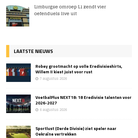
Limburgse omroep L1 zendt vier
oefenduels live uit
LAATSTE NIEUWS
Robey grootmacht op volle Eredivisieshirts,
Willem II kiest juist voor rust
7 augustus 2026
VoetbalPlus NEXT18: 18 Eredivisie talenten voor
2026-2027
6 augustus 2026
Sportlust (Derde Divisie) ziet speler naar
Oekraïne vertrekken