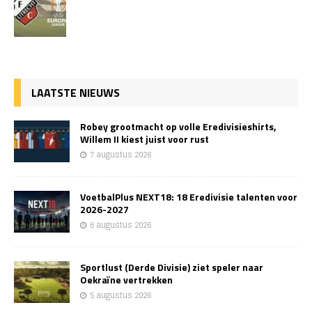
LAATSTE NIEUWS
Robey grootmacht op volle Eredivisieshirts,
Willem II kiest juist voor rust
7 augustus 2026
VoetbalPlus NEXT18: 18 Eredivisie talenten voor
2026-2027
6 augustus 2026
Sportlust (Derde Divisie) ziet speler naar
Oekraïne vertrekken
5 augustus 2026