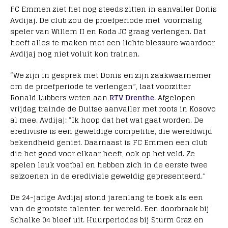
FC Emmen ziet het nog steeds zitten in aanvaller Donis
Avdijaj. De club zou de proefperiode met voormalig
speler van Willem II en Roda JC graag verlengen. Dat
heeft alles te maken met een lichte blessure waardoor
Avdijaj nog niet voluit kon trainen.
“We zijn in gesprek met Donis en zijn zaakwaarnemer
om de proefperiode te verlengen”, laat voorzitter
Ronald Lubbers weten aan
RTV Drenthe
. Afgelopen
vrijdag trainde de Duitse aanvaller met roots in Kosovo
al mee. Avdijaj: “Ik hoop dat het wat gaat worden. De
eredivisie is een geweldige competitie, die wereldwijd
bekendheid geniet. Daarnaast is FC Emmen een club
die het goed voor elkaar heeft, ook op het veld. Ze
spelen leuk voetbal en hebben zich in de eerste twee
seizoenen in de eredivisie geweldig gepresenteerd.”
De 24-jarige Avdijaj stond jarenlang te boek als een
van de grootste talenten ter wereld. Een doorbraak bij
Schalke 04 bleef uit. Huurperiodes bij Sturm Graz en