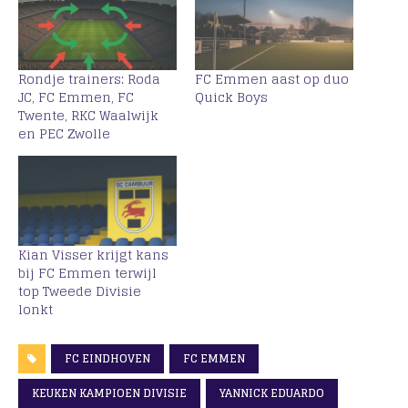
Rondje trainers: Roda
FC Emmen aast op duo
JC, FC Emmen, FC
Quick Boys
Twente, RKC Waalwijk
en PEC Zwolle
Kian Visser krijgt kans
bij FC Emmen terwijl
top Tweede Divisie
lonkt
FC EINDHOVEN
FC EMMEN
KEUKEN KAMPIOEN DIVISIE
YANNICK EDUARDO